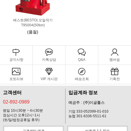
베스토(BESTO) 오일작기
T95004(50ton)
(품절)
공지사항
카톡상담
Q&A
멤버쉽
포토리뷰
VIP 게시판
배송조회
기획전
고객센터
입금계좌 정보
02-892-0989
예금주 : (주)이글툴스
평일 10시30분 ~ 4시30분
기업 333-052099-01-010
점심시간 오후12시~1시
농협 301-6336-5511-61
(토/일/법정공휴일 휴무)