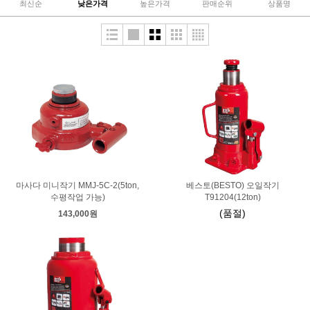
최신순
낮은가격
높은가격
판매순위
상품명
마사다 미니작기 MMJ-5C-2(5ton,
베스토(BESTO) 오일작기
수평작업 가능)
T91204(12ton)
(품절)
143,000원