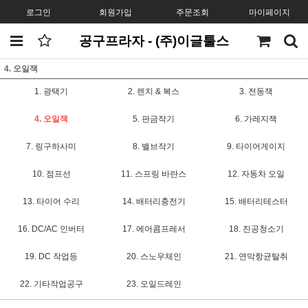
로그인
회원가입
주문조회
마이페이지
공구프라자 - (주)이글툴스
4. 오일잭
1. 광택기
2. 렌치 & 복스
3. 전동잭
4. 오일잭
5. 판금작기
6. 가레지잭
7. 링구하사미
8. 밸브작기
9. 타이어게이지
10. 점프선
11. 스프링 바란스
12. 자동차 오일
13. 타이어 수리
14. 배터리충전기
15. 배터리테스터
16. DC/AC 인버터
17. 에어콤프레서
18. 진공청소기
19. DC 작업등
20. 스노우체인
21. 연막항균탈취
22. 기타작업공구
23. 오일드레인