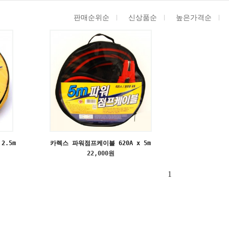
판매순위순
신상품순
높은가격순
2.5m
카렉스 파워점프케이블 620A x 5m
22,000원
1