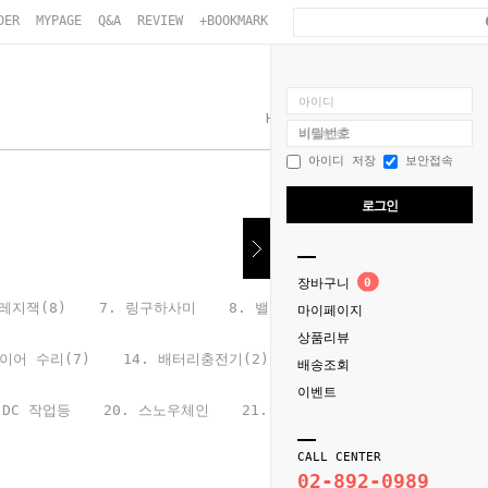
DER
MYPAGE
Q&A
REVIEW
+BOOKMARK
아이디
Home
>
자동차공구
>
10. 점프선
비밀번호
아이디 저장
보안접속
로그인
장바구니
0
가레지잭(8)
7. 링구하사미
8. 밸브작기(1)
마이페이지
상품리뷰
타이어 수리(7)
14. 배터리충전기(2)
배송조회
이벤트
 DC 작업등
20. 스노우체인
21. 연막항균탈취
CALL CENTER
02-892-0989