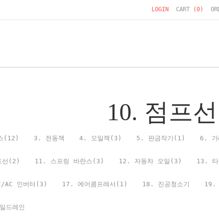
LOGIN
CART
(
0
)
OR
10. 점프선
스(12)
3. 전동잭
4. 오일잭(3)
5. 판금작기(1)
6. 
프선(2)
11. 스프링 바란스(3)
12. 자동차 오일(3)
13. 
C/AC 인버터(3)
17. 에어콤프레서(1)
18. 진공청소기
19.
오일드레인