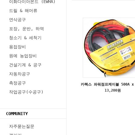
이화다이아몬드 (EWHA)
드릴 & 해머류
연삭공구
포장, 운반, 하역
청소기 & 세척기
용접장비
원예 농업장비
건설기계 & 공구
자동차공구
측정공구
카렉스 파워점프케이블 500A x 
13,200원
작업공구(수공구)
COMMUNITY
자주묻는질문