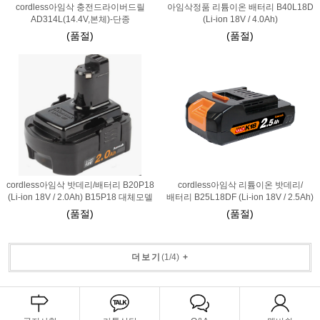
cordless아임삭 충전드라이버드릴
아임삭정품 리튬이온 배터리 B40L18D
AD314L(14.4V,본체)-단종
(Li-ion 18V / 4.0Ah)
(품절)
(품절)
cordless아임삭 밧데리/배터리 B20P18
cordless아임삭 리튬이온 밧데리/
(Li-ion 18V / 2.0Ah) B15P18 대체모델
배터리 B25L18DF (Li-ion 18V / 2.5Ah)
(품절)
(품절)
더보기
(
1
/
4
)
+