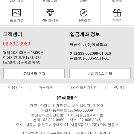
공지사항
카톡상담
Q&A
멤버쉽
포토리뷰
VIP 게시판
배송조회
기획전
고객센터
입금계좌 정보
02-892-0989
예금주 : (주)이글툴스
평일 10시30분 ~ 4시30분
기업 333-052099-01-010
점심시간 오후12시~1시
농협 301-6336-5511-61
(토/일/법정공휴일 휴무)
고객센터 연결
비회원 1:1 문의
이용안내
이용약관
개인정보처리방침
PC버전
(주)이글툴스
대표 : 안경숙 ㅣ 개인정보 보호 책임자 : 김은영
사업자 등록번호 : 576-86-00059
통신판매업신고번호 : 2015-서울금천-0456호
전화 : 02-892-0989 ㅣ 팩스 : 02-806-8345
주소 : 서울시 금천구 시흥대로 91 (시흥3동 984-20) (주)이글툴스
COPYRIGHT(C)공구프라자 ALL RIGHTS RESERVED.