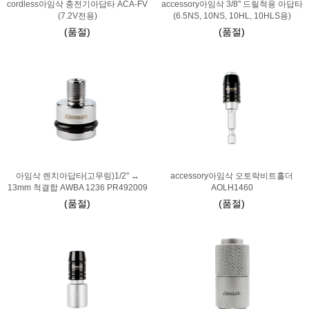
cordless아임삭 충전기아답타 ACA-FV
accessory아임삭 3/8" 드릴척용 아답타
(7.2V전용)
(6.5NS, 10NS, 10HL, 10HLS용)
(품절)
(품절)
아임삭 렌치아답타(고무링)1/2" ↔
accessory아임삭 오토락비트홀더
13mm 척결합 AWBA 1236 PR492009
AOLH1460
(품절)
(품절)