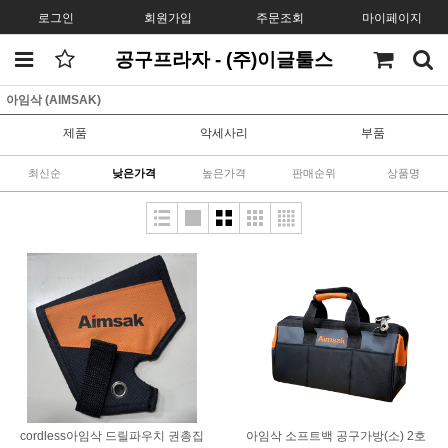
로그인
회원가입
주문조회
마이페이지
공구프라자 - (주)이글툴스
아임삭 (AIMSAK)
제품
악세사리
부품
최신순
낮은가격
높은가격
판매순위
상품명
cordless아임삭 드릴파우치 권총집
아임삭 소프트백 공구가방(소) 2호