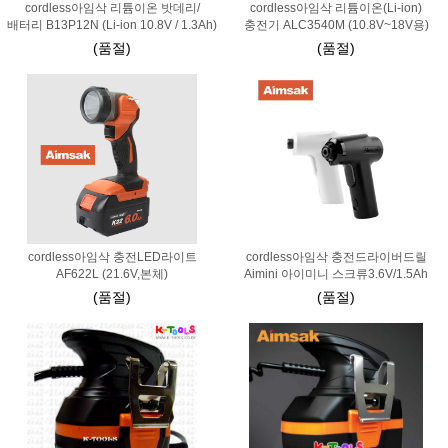
cordless아임삭 리튬이온 밧데리/
cordless아임삭 리튬이온(Li-ion)
배터리 B13P12N (Li-ion 10.8V / 1.3Ah)
충전기 ALC3540M (10.8V~18V용)
(품절)
(품절)
cordless아임삭 충전LED라이트
cordless아임삭 충전드라이버드릴
AF622L (21.6V,본체)
Aimini 아이미니 스크류3.6V/1.5Ah
(품절)
(품절)