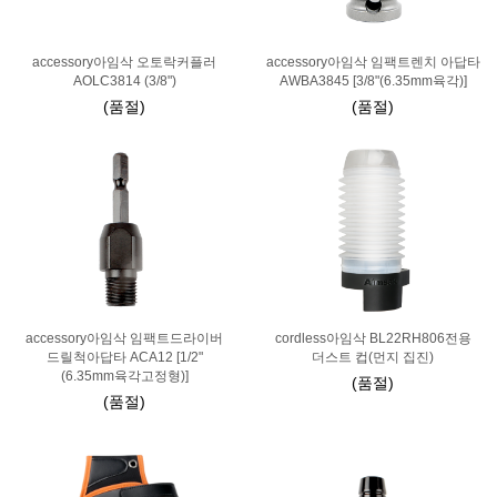
accessory아임삭 오토락커플러
accessory아임삭 임팩트렌치 아답타
AOLC3814 (3/8")
AWBA3845 [3/8"(6.35mm육각)]
(품절)
(품절)
accessory아임삭 임팩트드라이버
cordless아임삭 BL22RH806전용
드릴척아답타 ACA12 [1/2"
더스트 컵(먼지 집진)
(6.35mm육각고정형)]
(품절)
(품절)