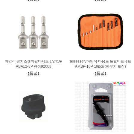
아임삭 렌치소켓아답타세트 1/2"x3P
assessory아임삭 다용도 드릴비트세트
ASA12-3P PR492008
AMBP-10P 10pcs (파우치 포장)
(품절)
(품절)