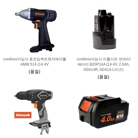
cordless아임삭 충전임팩트렌치베어툴
cordless아임삭 리튬이온 밧데리/
AMW 514 (14.4V
배터리 B20P14A (14.4V, 2.0Ah,
AD414R, AD414시리즈)
(품절)
(품절)