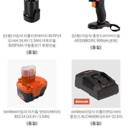
[단종] 아임삭 리튬이온배터리 B15P14
[단종] 아임삭 충전드라이버드릴
(Li-ion 14.4V / 1.5Ah) 대체모델
AD318B(18V, 900rpm,본체)
B20P14A 구형충전기 호환안됨
(품절)
(품절)
cordless아임삭 리카듐 밧데리/배터리
cordless아임삭 리튬이온(Li-ion)
B1C14 (14.4V / 1.5Ah)
충전기 ALC4640M (14.4V~21.6V)
(품절)
(품절)