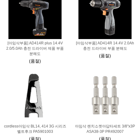
[아임삭부품] AD414R plus 14.4V
[아임삭부품] AD414R 14.4V 2.0Ah
2.0/5.0Ah 충전 드라이버 제품 부품
충전 드라이버 부품 분해도
분해도
(품절)
(품절)
cordless아임삭 BL14, 414 3G 시리즈
아임삭 렌치소켓아답타세트 3/8"x3P
벨트후크 PA5901003
ASA38-3P PR492007
(품절)
(품절)