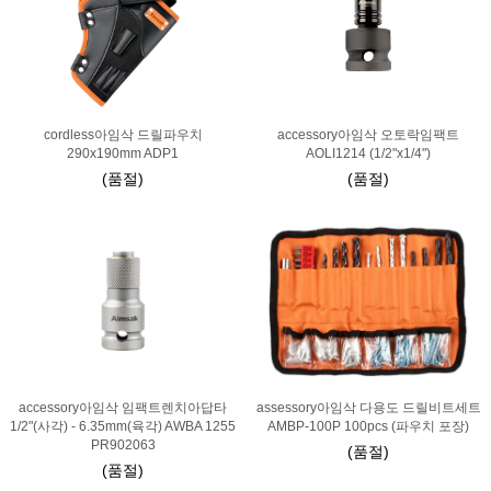
cordless아임삭 드릴파우치
accessory아임삭 오토락임팩트
290x190mm ADP1
AOLI1214 (1/2"x1/4")
(품절)
(품절)
accessory아임삭 임팩트렌치아답타
assessory아임삭 다용도 드릴비트세트
1/2"(사각) - 6.35mm(육각) AWBA 1255
AMBP-100P 100pcs (파우치 포장)
PR902063
(품절)
(품절)