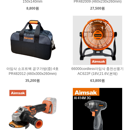
150x140mm
PR482009 (460x230x260mm)
8,800원
27,500원
아임삭 소프트백 공구가방(중) 4호
66000cordless아임삭 충전선풍기
PR482012 (460x300x260mm)
AC622F (18V,21.6V,본체)
35,200원
63,800원