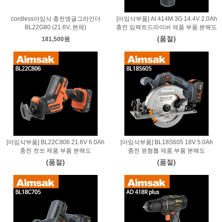
cordless아임삭 충전앵글그라인더
[아임삭부품] AI 414M 3G 14.4V 2.0Ah
BL22G80 (21.6V, 본체)
충전 임팩트드라이버 제품 부품 분해도
(품절)
181,500원
[아임삭부품] BL22C806 21.6V 6.0Ah
[아임삭부품] BL18S605 18V 5.0Ah
충전 컷쏘 제품 부품 분해도
충전 원형톱 제품 부품 분해도
(품절)
(품절)