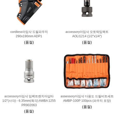
cordless아임삭 드릴파우치
accessory아임삭 오토락임팩트
290x190mm ADP1
AOLI1214 (1/2"x1/4")
(품절)
(품절)
accessory아임삭 임팩트렌치아답타
assessory아임삭 다용도 드릴비트세트
1/2"(사각) - 6.35mm(육각) AWBA 1255
AMBP-100P 100pcs (파우치 포장)
PR902063
(품절)
(품절)