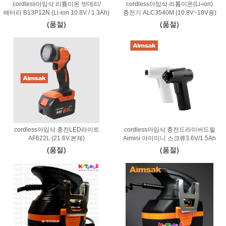
cordless아임삭 리튬이온 밧데리/
cordless아임삭 리튬이온(Li-ion)
배터리 B13P12N (Li-ion 10.8V / 1.3Ah)
충전기 ALC3540M (10.8V~18V용)
(품절)
(품절)
cordless아임삭 충전LED라이트
cordless아임삭 충전드라이버드릴
AF622L (21.6V,본체)
Aimini 아이미니 스크류3.6V/1.5Ah
(품절)
(품절)