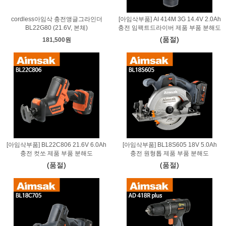
cordless아임삭 충전앵글그라인더
[아임삭부품] AI 414M 3G 14.4V 2.0Ah
BL22G80 (21.6V, 본체)
충전 임팩트드라이버 제품 부품 분해도
(품절)
181,500원
[아임삭부품] BL22C806 21.6V 6.0Ah
[아임삭부품] BL18S605 18V 5.0Ah
충전 컷쏘 제품 부품 분해도
충전 원형톱 제품 부품 분해도
(품절)
(품절)