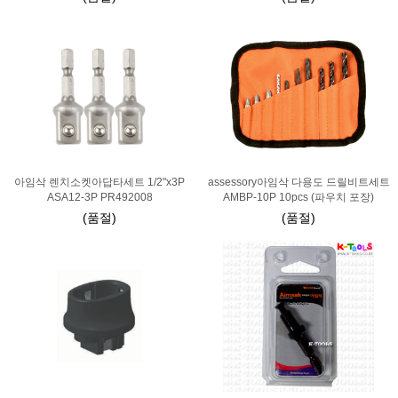
아임삭 렌치소켓아답타세트 1/2"x3P
assessory아임삭 다용도 드릴비트세트
ASA12-3P PR492008
AMBP-10P 10pcs (파우치 포장)
(품절)
(품절)