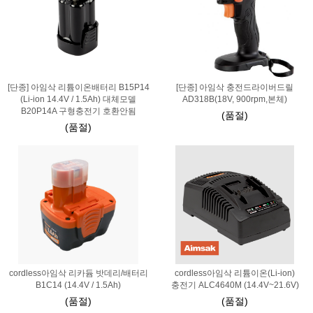
[단종] 아임삭 리튬이온배터리 B15P14
[단종] 아임삭 충전드라이버드릴
(Li-ion 14.4V / 1.5Ah) 대체모델
AD318B(18V, 900rpm,본체)
B20P14A 구형충전기 호환안됨
(품절)
(품절)
cordless아임삭 리카듐 밧데리/배터리
cordless아임삭 리튬이온(Li-ion)
B1C14 (14.4V / 1.5Ah)
충전기 ALC4640M (14.4V~21.6V)
(품절)
(품절)