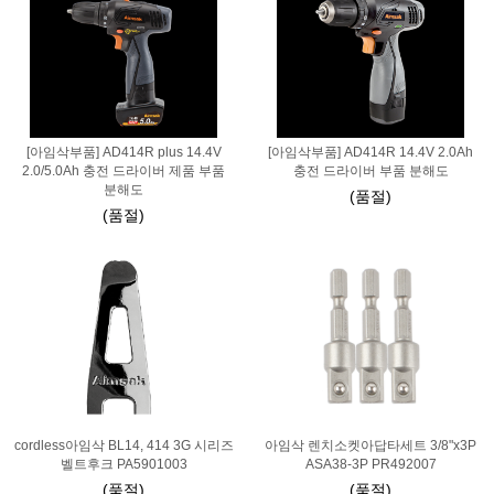
[아임삭부품] AD414R plus 14.4V
[아임삭부품] AD414R 14.4V 2.0Ah
2.0/5.0Ah 충전 드라이버 제품 부품
충전 드라이버 부품 분해도
분해도
(품절)
(품절)
cordless아임삭 BL14, 414 3G 시리즈
아임삭 렌치소켓아답타세트 3/8"x3P
벨트후크 PA5901003
ASA38-3P PR492007
(품절)
(품절)