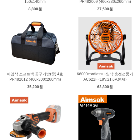
150x140mm
PR482009 (460x230x260mm)
8,800원
27,500원
아임삭 소프트백 공구가방(중) 4호
66000cordless아임삭 충전선풍기
PR482012 (460x300x260mm)
AC622F (18V,21.6V,본체)
35,200원
63,800원