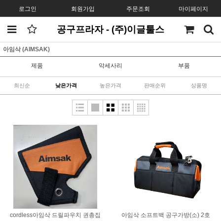
로그인
회원가입
주문조회
마이페이지
공구프라자 - (주)이글툴스
아임삭 (AIMSAK)
제품
악세사리
부품
최신순
낮은가격
높은가격
판매순위
상품명
cordless아임삭 드릴파우치 권총집
아임삭 소프트백 공구가방(소) 2호