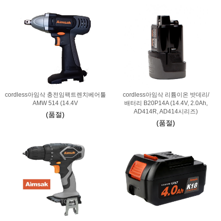
cordless아임삭 충전임팩트렌치베어툴
cordless아임삭 리튬이온 밧데리/
AMW 514 (14.4V
배터리 B20P14A (14.4V, 2.0Ah,
AD414R, AD414시리즈)
(품절)
(품절)