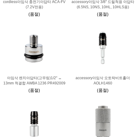
cordless아임삭 충전기아답타 ACA-FV
accessory아임삭 3/8" 드릴척용 아답타
(7.2V전용)
(6.5NS, 10NS, 10HL, 10HLS용)
(품절)
(품절)
아임삭 렌치아답타(고무링)1/2" ↔
accessory아임삭 오토락비트홀더
13mm 척결합 AWBA 1236 PR492009
AOLH1460
(품절)
(품절)