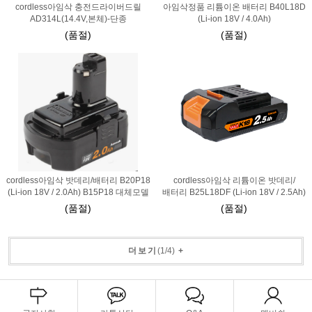
cordless아임삭 충전드라이버드릴
아임삭정품 리튬이온 배터리 B40L18D
AD314L(14.4V,본체)-단종
(Li-ion 18V / 4.0Ah)
(품절)
(품절)
cordless아임삭 밧데리/배터리 B20P18
cordless아임삭 리튬이온 밧데리/
(Li-ion 18V / 2.0Ah) B15P18 대체모델
배터리 B25L18DF (Li-ion 18V / 2.5Ah)
(품절)
(품절)
더보기
(
1
/
4
)
+