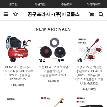
로그인
회원가입
주문조회
마이페이지
공구프라자 - (주)이글툴스
NEW ARRIVALS
HERA 에어콤프레셔
북성 BC40F2 예초기날
북성 2022년 최신형
KAC-25N (2.5HP, 220V
나일론커터뭉치
충전예초기 BC40F3
1.5KW, 25L) 휴대용
+나일론줄30M BC40F3
(40V,5.0Ah*풀세트,
HSSC-2525
배터리1개,충전기1개)
14,300원
1,2단 속도조절
110,000원
324,500원