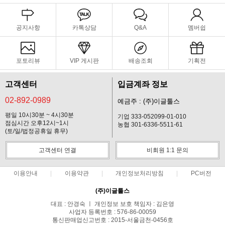
공지사항
카톡상담
Q&A
멤버쉽
포토리뷰
VIP 게시판
배송조회
기획전
고객센터
입금계좌 정보
02-892-0989
예금주 : (주)이글툴스
평일 10시30분 ~ 4시30분
기업 333-052099-01-010
점심시간 오후12시~1시
농협 301-6336-5511-61
(토/일/법정공휴일 휴무)
고객센터 연결
비회원 1:1 문의
이용안내
이용약관
개인정보처리방침
PC버전
(주)이글툴스
대표 : 안경숙 ㅣ 개인정보 보호 책임자 : 김은영
사업자 등록번호 : 576-86-00059
통신판매업신고번호 : 2015-서울금천-0456호