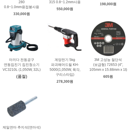
280
315 0.8~1.2mm사용
198,000원
0.8~1.0mm용접봉사용
550,000원
330,000원
마끼다 전동공구
계양전기 5kg
3M 고성능 절단석
연동집진기 집진청소기
파괴해머드릴 KH-
(보급형) 72653 (4",
VC3210L (1,050W, 32L)
5000(1,050W, 육각,
105mm x 15.88mm x 1t)
구리스타입)
(품절)
605원
278,300원
제일연마 추지석(연마석)