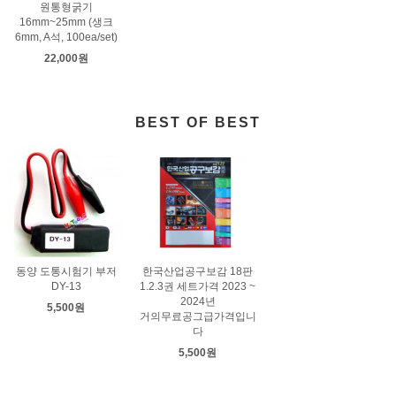
원통형굵기
16mm~25mm (생크
6mm, A석, 100ea/set)
22,000원
BEST OF BEST
동양 도통시험기 부저
한국산업공구보감 18판
DY-13
1.2.3권 세트가격 2023 ~
2024년
5,500원
거의무료공그급가격입니
다
5,500원