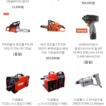
(엑셀레이터 뭉치)
385,000원
11,000원
PS35돌마 엔진톱 PS-35
에코 엔진톱 CS-525
cordless아임삭
16인치 35cc 91*28날
18인치 화목보일러 펜션
충전드라이버드릴 AD
가든 가정용엔진톱
414RS 3G(Li-ion 14.4V
(품절)
,2.0Ah*배터리2개)
803,000원
(품절)
이글웰딩
이글웰딩
이글툴스 고속타일드릴
CO2노가스용접기 NBC-
노가스CO2용접기 NBC-
DM15 570W 12,000rpm