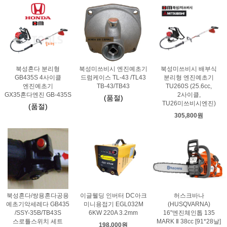
북성혼다 분리형
북성미쓰비시 엔진예초기
북성미쓰비시 배부식
GB435S 4사이클
드럼케이스 TL-43 /TL43
분리형 엔진예초기
엔진예초기
TB-43/TB43
TU260S (25.6cc,
GX35혼다엔진 GB-435S
2사이클,
(품절)
TU26미쓰비시엔진)
(품절)
305,800원
북성혼다/쌍용혼다공용
이글웰딩 인버터 DC아크
허스크바나
예초기악세레다 GB435
미니용접기 EGL032M
(HUSQVARNA)
/SSY-35B/TB43S
6KW 220A 3.2mm
16"엔진체인톱 135
스로틀스위치 세트
MARK Ⅱ 38cc [91*28날]
198,000원