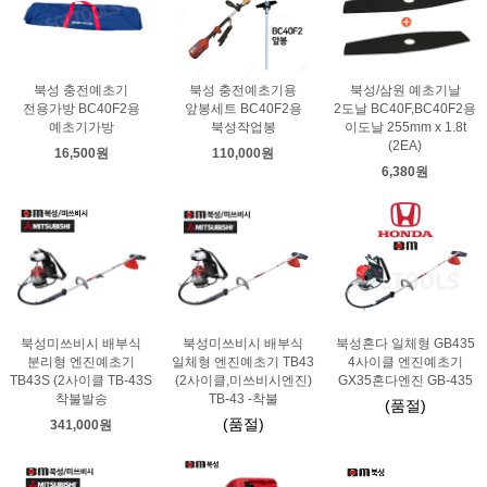
북성 충전예초기
북성 충전예초기용
북성/삼원 예초기날
전용가방 BC40F2용
앞봉세트 BC40F2용
2도날 BC40F,BC40F2용
예초기가방
북성작업봉
이도날 255mm x 1.8t
(2EA)
16,500원
110,000원
6,380원
북성미쓰비시 배부식
북성미쓰비시 배부식
북성혼다 일체형 GB435
분리형 엔진예초기
일체형 엔진예초기 TB43
4사이클 엔진예초기
TB43S (2사이클 TB-43S
(2사이클,미쓰비시엔진)
GX35혼다엔진 GB-435
착불발송
TB-43 -착불
(품절)
(품절)
341,000원