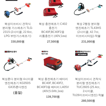
북성미쓰비시 견착식
북성 충전예초기 C402
북성 2행정 분리형
분리형 가스예초기 TLG-
충전기
엔진예초기 TL43HS
231S (2사이클, 22.6cc,
BC40F,BC40F2용
(2사이클, 42.7cc,
LPG 부탄가스예초기)
리튬충전기 (40V,1ea)
미쓰비시타입)-착불
330,000원
27,500원
231,000원
북성혼다 분리형 4사이클
북성 충전예초기 배터리
북성미쓰비시 견착식
엔진예초기 KG350S
BC40F, BC40F2,
분리형 엔진예초기
GX35혼다엔진
BC40F3용 배터리 L405V
TUC260S (25.4cc,
(40V,5.0Ah,1ea)
2사이클,
(품절)
TU26미쓰비시엔진) 착불
139,700원
280,500원