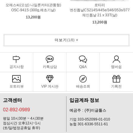
오에스씨(오성) 나일론커터(관통형)
로타리
OSC-941S (300g,예초기날)
엔진톱날CS2145/445e/346/353s/377
체인톱날 21 x 33T(날)
13,200원
13,200원
더보기
(
1
/
8
)
+
공지사항
카톡상담
Q&A
멤버쉽
포토리뷰
VIP 게시판
배송조회
기획전
고객센터
입금계좌 정보
02-892-0989
예금주 : (주)이글툴스
평일 10시30분 ~ 4시30분
기업 333-052099-01-010
점심시간 오후12시~1시
농협 301-6336-5511-61
(토/일/법정공휴일 휴무)