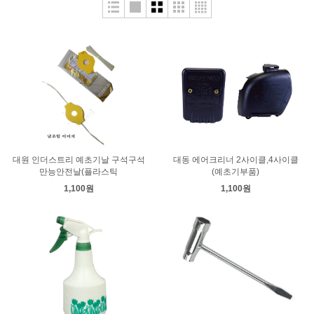
대원 인더스트리 예초기날 구석구석
대동 에어크리너 2사이클,4사이클
만능안전날(플라스틱
(예초기부품)
1,100원
1,100원