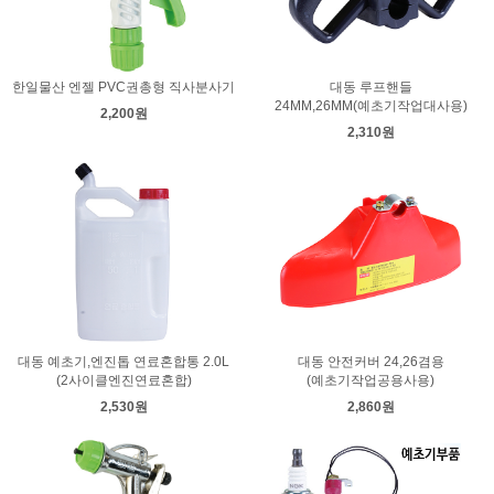
한일물산 엔젤 PVC권총형 직사분사기
대동 루프핸들
24MM,26MM(예초기작업대사용)
2,200원
2,310원
대동 예초기,엔진톱 연료혼합통 2.0L
대동 안전커버 24,26겸용
(2사이클엔진연료혼합)
(예초기작업공용사용)
2,530원
2,860원