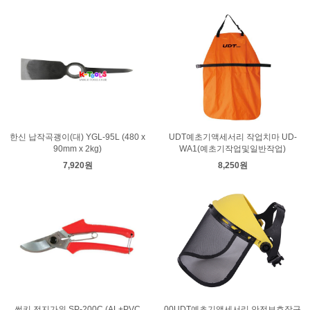
한신 납작곡괭이(대) YGL-95L (480 x
UDT예초기액세서리 작업치마 UD-
90mm x 2kg)
WA1(예초기작업및일반작업)
7,920원
8,250원
썬키 전지가위 SP-200C (AL+PVC
00UDT예초기액세서리 안전보호장구