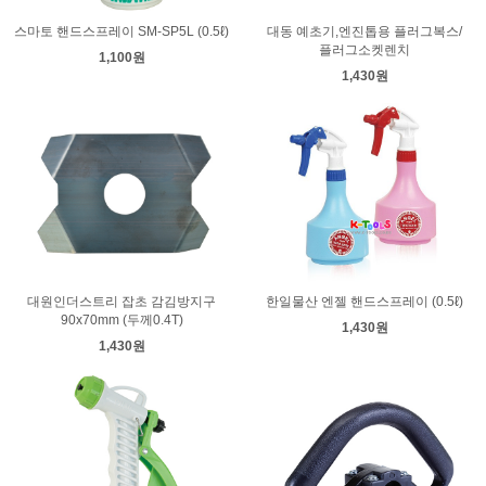
스마토 핸드스프레이 SM-SP5L (0.5ℓ)
대동 예초기,엔진톱용 플러그복스/
플러그소켓렌치
1,100원
1,430원
대원인더스트리 잡초 감김방지구
한일물산 엔젤 핸드스프레이 (0.5ℓ)
90x70mm (두께0.4T)
1,430원
1,430원