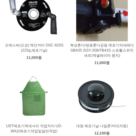
오에스씨(오성) 체인커터 OSC-920S
북성혼다/쌍용혼다공용 예초기악세레다
(225g,예초기날)
GB435 /SSY-35B/TB43S 스로틀스위치
세트(엑셀레이터 뭉치)
11,000원
11,000원
UDT예초기액세서리 작업치마 UD-
대원 예초기날 나일론커터(자동)
WA2(예초기작업및일반작업)
12,100원