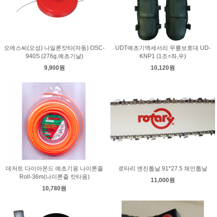
오에스씨(오성) 나일론캇타(자동) OSC-
UDT예초기액세서리 무릎보호대 UD-
940S (276g,예초기날)
KNP1 (1조=좌,우)
9,900원
10,120원
데저트 다이아몬드 예초기용 나이론줄
로타리 엔진톱날 91*27.5 체인톱날
Roll-36m(나이론줄 캇타용)
11,000원
10,780원