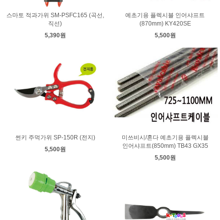
스마토 적과가위 SM-PSFC165 (곡선,
예초기용 플렉시블 인어샤프트
직선)
(870mm) KY420SE
5,390원
5,500원
썬키 주먹가위 SP-150R (전지)
미쓰비시/혼다 예초기용 플렉시블
인어샤프트(850mm) TB43 GX35
5,500원
5,500원