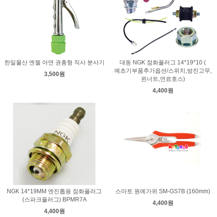
한일물산 엔젤 아연 권총형 직사 분사기
대동 NGK 점화플러그 14*19*10 (
예초기부품추가옵션/스위치,방진고무,
3,500원
왼너트,연료호스)
4,400원
NGK 14*19MM 엔진톱용 점화플러그
스마토 원예가위 SM-GS7B (160mm)
(스파크플러그) BPMR7A
4,400원
4,400원