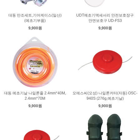
대동 만조세트,기어케이스(일산)
UDT예초기액세서리 안전보호장구
(예초기부품)
안면보호구 UD-FS3
9,900원
9,900원
대동 예초기날 나일론줄 2.4mm*40M,
오에스씨(오성) 나일론커터(자동) OSC-
2.4mm*70M
940S (276g,예초기날)
9,900원
9,900원