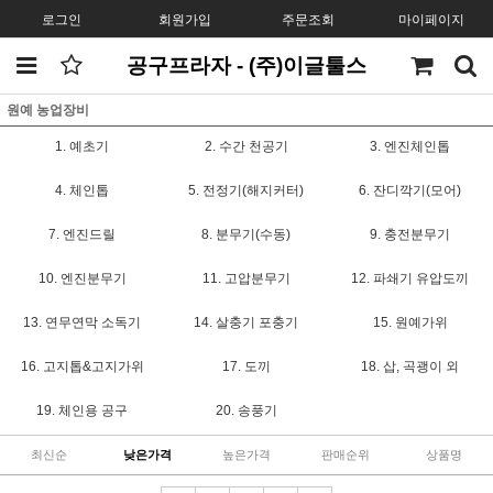
로그인
회원가입
주문조회
마이페이지
공구프라자 - (주)이글툴스
원예 농업장비
1. 예초기
2. 수간 천공기
3. 엔진체인톱
4. 체인톱
5. 전정기(해지커터)
6. 잔디깍기(모어)
7. 엔진드릴
8. 분무기(수동)
9. 충전분무기
10. 엔진분무기
11. 고압분무기
12. 파쇄기 유압도끼
13. 연무연막 소독기
14. 살충기 포충기
15. 원예가위
16. 고지톱&고지가위
17. 도끼
18. 삽, 곡괭이 외
19. 체인용 공구
20. 송풍기
최신순
낮은가격
높은가격
판매순위
상품명