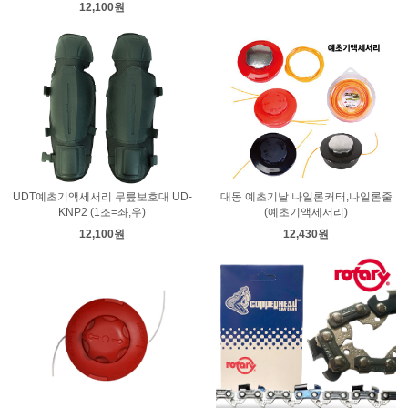
12,100원
UDT예초기액세서리 무릎보호대 UD-
대동 예초기날 나일론커터,나일론줄
KNP2 (1조=좌,우)
(예초기액세서리)
12,100원
12,430원