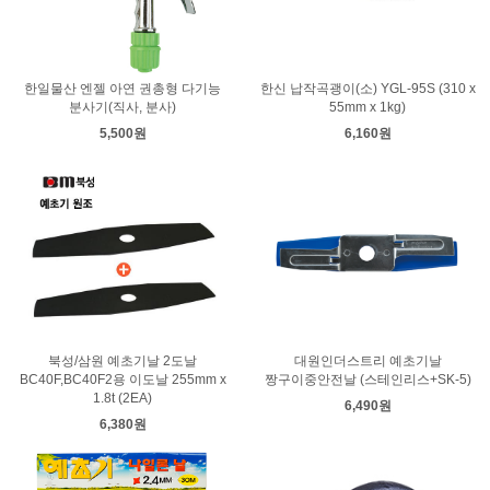
한일물산 엔젤 아연 권총형 다기능
한신 납작곡괭이(소) YGL-95S (310 x
분사기(직사, 분사)
55mm x 1kg)
5,500원
6,160원
북성/삼원 예초기날 2도날
대원인더스트리 예초기날
BC40F,BC40F2용 이도날 255mm x
짱구이중안전날 (스테인리스+SK-5)
1.8t (2EA)
6,490원
6,380원