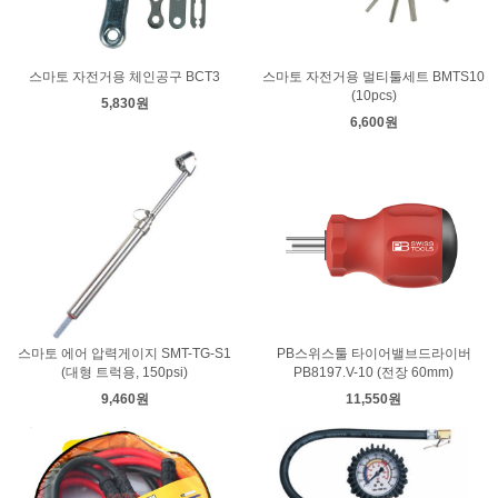
스마토 자전거용 체인공구 BCT3
스마토 자전거용 멀티툴세트 BMTS10
(10pcs)
5,830원
6,600원
스마토 에어 압력게이지 SMT-TG-S1
PB스위스툴 타이어밸브드라이버
(대형 트럭용, 150psi)
PB8197.V-10 (전장 60mm)
9,460원
11,550원