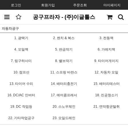
로그인
회원가입
주문조회
마이페이지
공구프라자 - (주)이글툴스
자동차공구
1. 광택기
2. 렌치 & 복스
3. 전동잭
4. 오일잭
5. 판금작기
6. 가레지잭
7. 링구하사미
8. 밸브작기
9. 타이어게이지
10. 점프선
11. 스프링 바란스
12. 자동차 오일
13. 타이어 수리
14. 배터리충전기
15. 배터리테스터
16. DC/AC 인버터
17. 에어콤프레서
18. 진공청소기
19. DC 작업등
20. 스노우체인
21. 연막항균탈취
22. 기타작업공구
23. 오일드레인