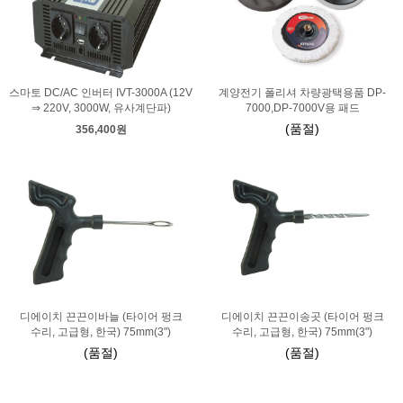
스마토 DC/AC 인버터 IVT-3000A (12V
계양전기 폴리셔 차량광택용품 DP-
⇒ 220V, 3000W, 유사계단파)
7000,DP-7000V용 패드
(품절)
356,400원
디에이치 끈끈이바늘 (타이어 펑크
디에이치 끈끈이송곳 (타이어 펑크
수리, 고급형, 한국) 75mm(3")
수리, 고급형, 한국) 75mm(3")
(품절)
(품절)