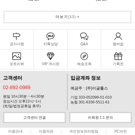
더보기
(
1
/
2
)
+
공지사항
카톡상담
Q&A
멤버쉽
포토리뷰
VIP 게시판
배송조회
기획전
고객센터
입금계좌 정보
02-892-0989
예금주 : (주)이글툴스
평일 10시30분 ~ 4시30분
기업 333-052099-01-010
점심시간 오후12시~1시
농협 301-6336-5511-61
(토/일/법정공휴일 휴무)
고객센터 연결
비회원 1:1 문의
이용안내
이용약관
개인정보처리방침
PC버전