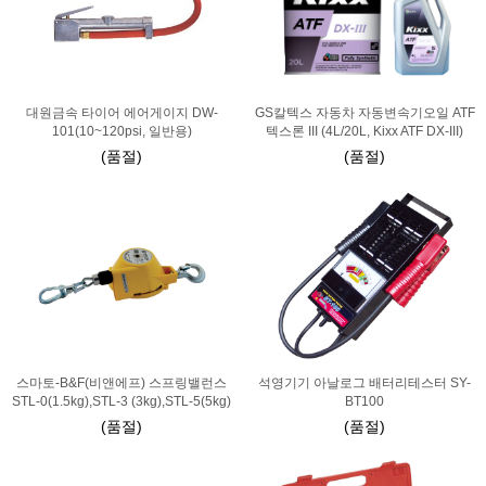
대원금속 타이어 에어게이지 DW-
GS칼텍스 자동차 자동변속기오일 ATF
101(10~120psi, 일반용)
텍스론 III (4L/20L, Kixx ATF DX-III)
(품절)
(품절)
스마토-B&F(비앤에프) 스프링밸런스
석영기기 아날로그 배터리테스터 SY-
STL-0(1.5kg),STL-3 (3kg),STL-5(5kg)
BT100
(품절)
(품절)