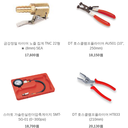
금강정밀 타이어 노즐 집게 TNC 22형
DT 호스클램프플라이어 AU501 (10",
★ (8mm) 5EA
250mm)
17,600원
18,150원
스마토 가솔린실린더압축게이지 SMT-
DT 호스클램프플라이어 HT833
SG-01 (0~300psi)
(210mm)
18,700원
20,130원