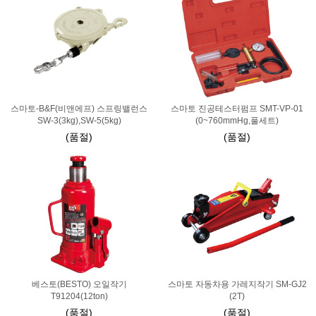
스마토-B&F(비앤에프) 스프링밸런스
스마토 진공테스터펌프 SMT-VP-01
SW-3(3kg),SW-5(5kg)
(0~760mmHg,풀세트)
(품절)
(품절)
베스토(BESTO) 오일작기
스마토 자동차용 가레지작기 SM-GJ2
T91204(12ton)
(2T)
(품절)
(품절)