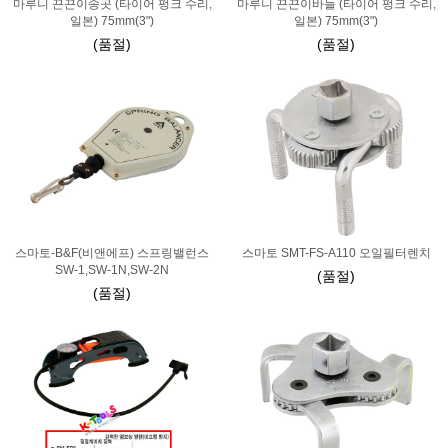
마루니 끈끈이송곳 (타이어 펑크 수리,
마루니 끈끈이바늘 (타이어 펑크 수리,
일본) 75mm(3")
일본) 75mm(3")
(품절)
(품절)
스마토-B&F(비앤에프) 스프링밸런스
스마토 SMT-FS-A110 오일필터렌치
SW-1,SW-1N,SW-2N
(품절)
(품절)