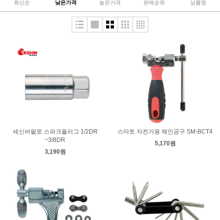
최신순
낮은가격
높은가격
판매순위
상품명
세신버팔로 스파크플러그 1/2DR
스마토 자전거용 체인공구 SM-BCT4
~3/8DR
5,170원
3,190원