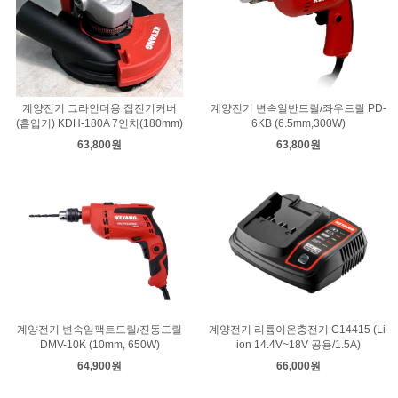
계양전기 그라인더용 집진기커버
계양전기 변속일반드릴/좌우드릴 PD-
(흡입기) KDH-180A 7인치(180mm)
6KB (6.5mm,300W)
63,800원
63,800원
계양전기 변속임팩트드릴/진동드릴
계양전기 리튬이온충전기 C14415 (Li-
DMV-10K (10mm, 650W)
ion 14.4V~18V 공용/1.5A)
64,900원
66,000원