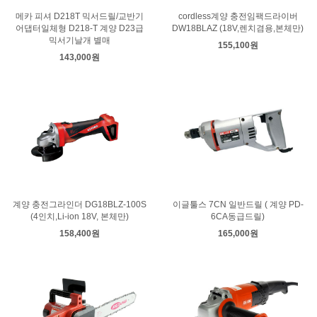
메카 피셔 D218T 믹서드릴/교반기
cordless계양 충전임팩드라이버
어댑터일체형 D218-T 계양 D23급
DW18BLAZ (18V,렌치겸용,본체만)
믹서기날개 별매
155,100원
143,000원
계양 충전그라인더 DG18BLZ-100S
이글툴스 7CN 일반드릴 ( 계양 PD-
(4인치,Li-ion 18V, 본체만)
6CA동급드릴)
158,400원
165,000원