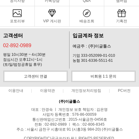
공지사항
카톡상담
Q&A
멤버쉽
포토리뷰
VIP 게시판
배송조회
기획전
고객센터
입금계좌 정보
02-892-0989
예금주 : (주)이글툴스
평일 10시30분 ~ 4시30분
기업 333-052099-01-010
점심시간 오후12시~1시
농협 301-6336-5511-61
(토/일/법정공휴일 휴무)
고객센터 연결
비회원 1:1 문의
이용안내
이용약관
개인정보처리방침
PC버전
(주)이글툴스
대표 : 안경숙 ㅣ 개인정보 보호 책임자 : 김은영
사업자 등록번호 : 576-86-00059
통신판매업신고번호 : 2015-서울금천-0456호
전화 : 02-892-0989 ㅣ 팩스 : 02-806-8345
주소 : 서울시 금천구 시흥대로 91 (시흥3동 984-20) (주)이글툴스
COPYRIGHT(C)공구프라자 ALL RIGHTS RESERVED.