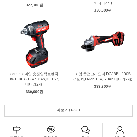
배터리2개)
322,300원
330,000원
cordless계양 충전임팩트렌치
계양 충전그라인더 DG18BL-100S
IW18BLA (18V 5.0Ah,BL,1/2",
(4인치,Li-ion 18V, 6.0Ah,배터리2개)
배터리2개)
333,300원
330,000원
더보기
(
1
/
3
)
+