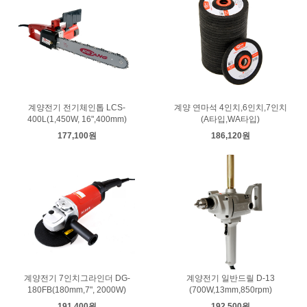
계양전기 전기체인톱 LCS-
계양 연마석 4인치,6인치,7인치
400L(1,450W, 16",400mm)
(A타입,WA타입)
177,100원
186,120원
계양전기 7인치그라인더 DG-
계양전기 일반드릴 D-13
180FB(180mm,7", 2000W)
(700W,13mm,850rpm)
191,400원
192,500원