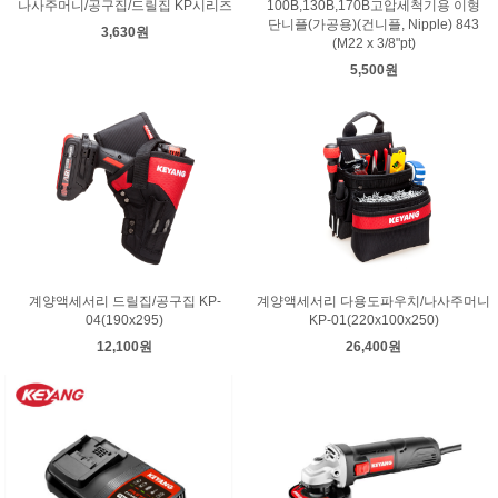
나사주머니/공구집/드릴집 KP시리즈
100B,130B,170B고압세척기용 이형
단니플(가공용)(건니플, Nipple) 843
3,630원
(M22 x 3/8"pt)
5,500원
계양액세서리 드릴집/공구집 KP-
계양액세서리 다용도파우치/나사주머니
04(190x295)
KP-01(220x100x250)
12,100원
26,400원