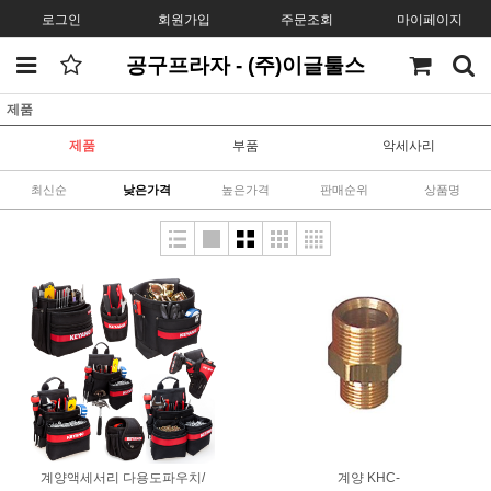
로그인
회원가입
주문조회
마이페이지
공구프라자 - (주)이글툴스
제품
제품
부품
악세사리
최신순
낮은가격
높은가격
판매순위
상품명
계양액세서리 다용도파우치/
계양 KHC-