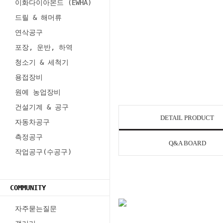
이화다이아몬드 (EWHA)
드릴 & 해머류
연삭공구
포장, 운반, 하역
청소기 & 세척기
용접장비
원예 농업장비
건설기계 & 공구
DETAIL PRODUCT
자동차공구
측정공구
Q&A BOARD
작업공구(수공구)
COMMUNITY
자주묻는질문