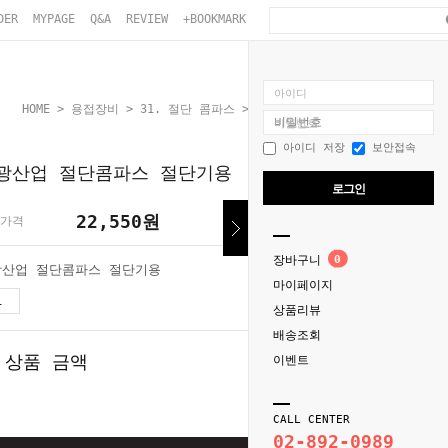
DER
MYPAGE
Q&A
REVIEW
+BOOKMARK
아이디
HOME
>
용접장비
>
31. 절단 콤파스
> 영광산업 절단콤파스 절단기용
비밀번호
아이디 저장
보안접속
광산업 절단콤파스 절단기용
로그인
22,550
원
가격
장바구니
0
광산업 절단콤파스 절단기용
마이페이지
22,550
원
상품리뷰
배송조회
 상품 금액
22,550
이벤트
원
CALL CENTER
02-892-0989