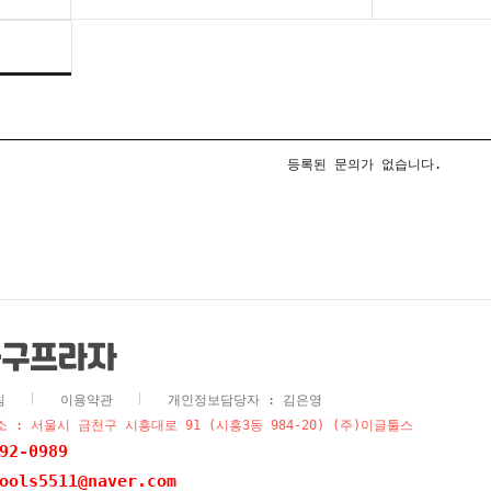
등록된 문의가 없습니다.
침
이용약관
개인정보담당자 : 김은영
 : 서울시 금천구 시흥대로 91 (시흥3동 984-20) (주)이글툴스
92-0989
ools5511@naver.com