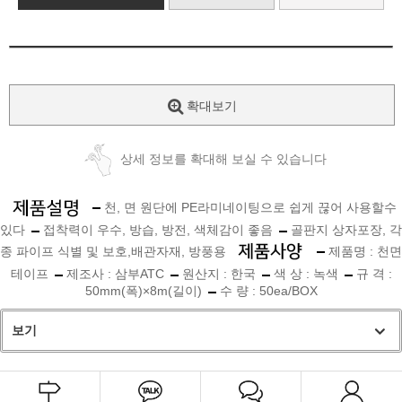
확대보기
상세 정보를 확대해 보실 수 있습니다
천, 면 원단에 PE라미네이팅으로 쉽게 끊어 사용할수
있다
접착력이 우수, 방습, 방전, 색체감이 좋음
골판지 상자포장, 각
종 파이프 식별 및 보호,배관자재, 방풍용
제품명 : 천면
테이프
제조사 : 삼부ATC
원산지 : 한국
색 상 : 녹색
규 격 :
50mm(폭)×8m(길이)
수 량 : 50ea/BOX
보기