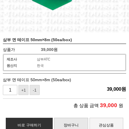
삼부 면 테이프 50mm×8m (50ea/box)
상품가
39,000
원
제조사
삼부ATC
원산지
한국
삼부 면 테이프 50mm×8m (50ea/box)
39,000
원
+1
-1
39,000
총 상품 금액
원
바로 구매하기
장바구니
관심상품