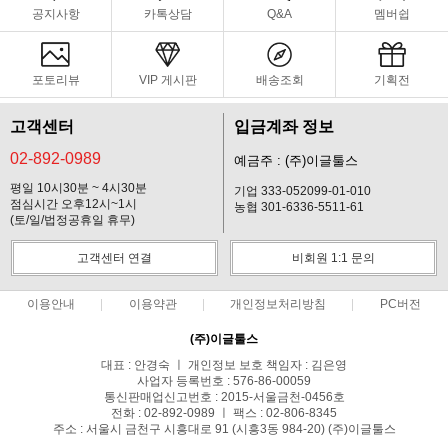
공지사항
카톡상담
Q&A
멤버쉽
포토리뷰
VIP 게시판
배송조회
기획전
고객센터
입금계좌 정보
02-892-0989
예금주 : (주)이글툴스
평일 10시30분 ~ 4시30분
기업 333-052099-01-010
점심시간 오후12시~1시
농협 301-6336-5511-61
(토/일/법정공휴일 휴무)
고객센터 연결
비회원 1:1 문의
이용안내
이용약관
개인정보처리방침
PC버전
(주)이글툴스
대표 : 안경숙 ㅣ 개인정보 보호 책임자 : 김은영
사업자 등록번호 : 576-86-00059
통신판매업신고번호 : 2015-서울금천-0456호
전화 : 02-892-0989 ㅣ 팩스 : 02-806-8345
주소 : 서울시 금천구 시흥대로 91 (시흥3동 984-20) (주)이글툴스