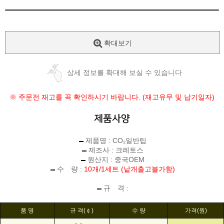
확대보기
상세 정보를 확대해 보실 수 있습니다
※ 주문전 재고를 꼭 확인하시기 바랍니다. (재고유무 및 납기일자)
제품명 : CO₂일반팁
제조사 : 크레토스
원산지 : 중국OEM
수 량 :
10개/1세트 (낱개출고불가함)
규 격 :
품 명
규 격(￠)
수 량
가격(원)