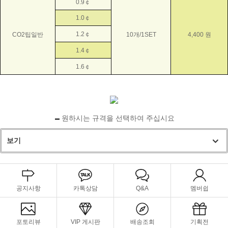
0.9￠
1.0￠
1.2￠
CO2팁일반
10개/1SET
4,400 원
1.4￠
1.6￠
원하시는 규격을 선택하여 주십시요
보기
공지사항
카톡상담
Q&A
멤버쉽
포토리뷰
VIP 게시판
배송조회
기획전