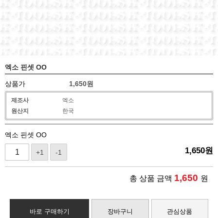
엑소 핀셋 OO
상품가
1,650
원
제조사
엑소
원산지
한국
엑소 핀셋 OO
1,650
원
+1
-1
1,650
총 상품 금액
원
바로 구매하기
장바구니
관심상품