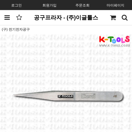
로그인
회원가입
주문조회
마이페이지
공구프라자 - (주)이글툴스
(구) 전기전자공구