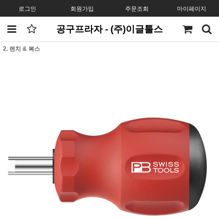
로그인
회원가입
주문조회
마이페이지
공구프라자 - (주)이글툴스
2. 렌치 & 복스