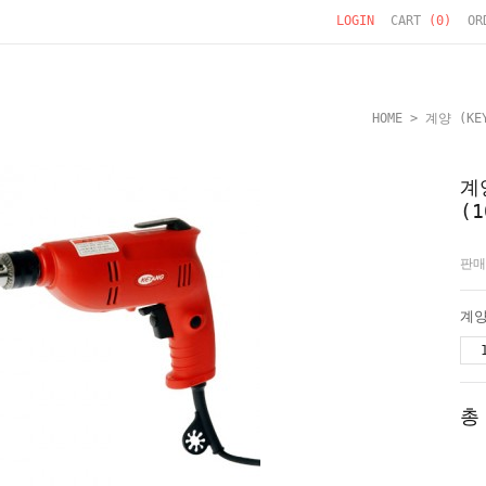
LOGIN
CART
(
0
)
OR
HOME
>
계양 (KEY
계
(1
판매
총