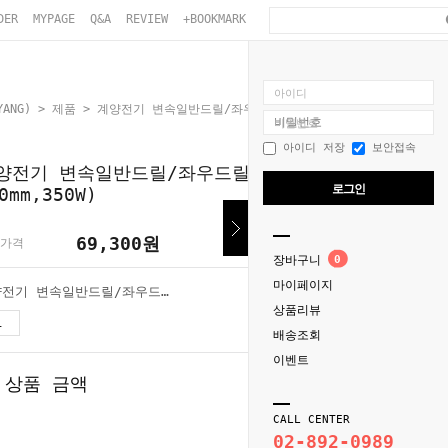
DER
MYPAGE
Q&A
REVIEW
+BOOKMARK
아이디
ANG)
>
제품
> 계양전기 변속일반드릴/좌우드릴 PDS1-10R (10mm,350W)
비밀번호
아이디 저장
보안접속
양전기 변속일반드릴/좌우드릴 PDS1-10R
로그인
0mm,350W)
69,300
원
가격
장바구니
0
마이페이지
계양전기 변속일반드릴/좌우드릴 PDS1-10R (10mm,350W)
상품리뷰
69,300
원
배송조회
이벤트
 상품 금액
69,300
원
CALL CENTER
02-892-0989