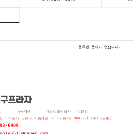
등록된 문의가 없습니다.
침
이용약관
개인정보담당자 : 김은영
 : 서울시 금천구 시흥대로 91 (시흥3동 984-20) (주)이글툴스
92-0989
ools5511@naver.com