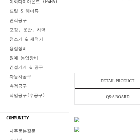
이화다이아몬드 (EWHA)
드릴 & 해머류
연삭공구
포장, 운반, 하역
청소기 & 세척기
용접장비
원예 농업장비
건설기계 & 공구
자동차공구
DETAIL PRODUCT
측정공구
작업공구(수공구)
Q&A BOARD
COMMUNITY
자주묻는질문