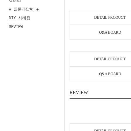
갤러리
◈ 질문과답변 ◈
DETAIL PRODUCT
DIY 사례집
REVIEW
Q&A BOARD
DETAIL PRODUCT
Q&A BOARD
REVIEW
DETAIL PRODUCT