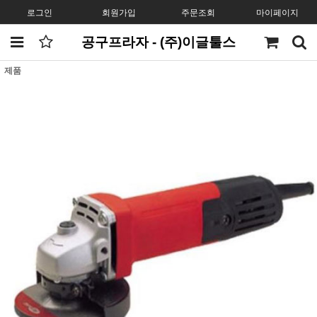
로그인
회원가입
주문조회
마이페이지
공구프라자 - (주)이글툴스
제품