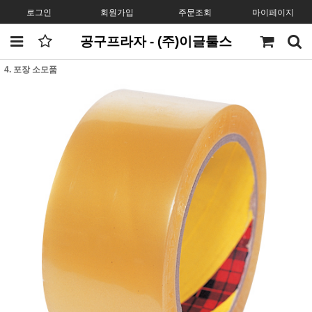
로그인
회원가입
주문조회
마이페이지
공구프라자 - (주)이글툴스
4. 포장 소모품