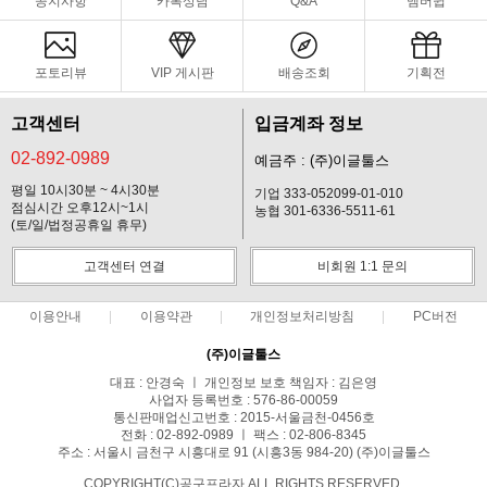
공지사항
카톡상담
Q&A
멤버쉽
포토리뷰
VIP 게시판
배송조회
기획전
고객센터
입금계좌 정보
02-892-0989
예금주 : (주)이글툴스
평일 10시30분 ~ 4시30분
기업 333-052099-01-010
점심시간 오후12시~1시
농협 301-6336-5511-61
(토/일/법정공휴일 휴무)
고객센터 연결
비회원 1:1 문의
이용안내
이용약관
개인정보처리방침
PC버전
(주)이글툴스
대표 : 안경숙 ㅣ 개인정보 보호 책임자 : 김은영
사업자 등록번호 : 576-86-00059
통신판매업신고번호 : 2015-서울금천-0456호
전화 : 02-892-0989 ㅣ 팩스 : 02-806-8345
주소 : 서울시 금천구 시흥대로 91 (시흥3동 984-20) (주)이글툴스
COPYRIGHT(C)공구프라자 ALL RIGHTS RESERVED.