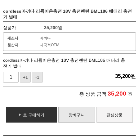
cordless마끼다 리튬이온충전 18V 충전랜턴 BML186 배터리 충전
기 별매
상품가
35,200
원
제조사
마끼다
원산지
다국적OEM
cordless마끼다 리튬이온충전 18V 충전랜턴 BML186 배터리 충
전기 별매
35,200
원
+1
-1
35,200
총 상품 금액
원
바로 구매하기
장바구니
관심상품