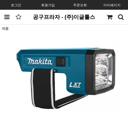
로그인
회원가입
주문조회
마이페이지
공구프라자 - (주)이글툴스
제품