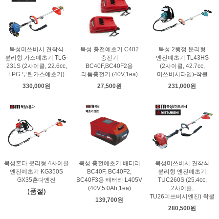
북성미쓰비시 견착식
북성 충전예초기 C402
북성 2행정 분리형
분리형 가스예초기 TLG-
충전기
엔진예초기 TL43HS
231S (2사이클, 22.6cc,
BC40F,BC40F2용
(2사이클, 42.7cc,
LPG 부탄가스예초기)
리튬충전기 (40V,1ea)
미쓰비시타입)-착불
330,000원
27,500원
231,000원
북성혼다 분리형 4사이클
북성 충전예초기 배터리
북성미쓰비시 견착식
엔진예초기 KG350S
BC40F, BC40F2,
분리형 엔진예초기
GX35혼다엔진
BC40F3용 배터리 L405V
TUC260S (25.4cc,
(40V,5.0Ah,1ea)
2사이클,
(품절)
TU26미쓰비시엔진) 착불
139,700원
280,500원