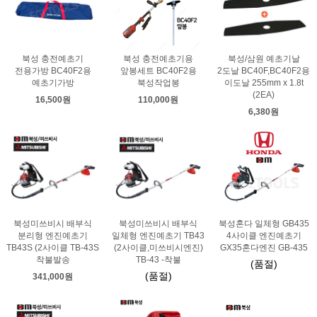
북성 충전예초기
북성 충전예초기용
북성/삼원 예초기날
전용가방 BC40F2용
앞봉세트 BC40F2용
2도날 BC40F,BC40F2용
예초기가방
북성작업봉
이도날 255mm x 1.8t
(2EA)
16,500원
110,000원
6,380원
북성미쓰비시 배부식
북성미쓰비시 배부식
북성혼다 일체형 GB435
분리형 엔진예초기
일체형 엔진예초기 TB43
4사이클 엔진예초기
TB43S (2사이클 TB-43S
(2사이클,미쓰비시엔진)
GX35혼다엔진 GB-435
착불발송
TB-43 -착불
(품절)
(품절)
341,000원