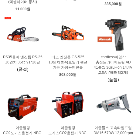
(엑셀레이터 뭉치)
385,000원
11,000원
PS35돌마 엔진톱 PS-35
에코 엔진톱 CS-525
cordless아임삭
16인치 35cc 91*28날
18인치 화목보일러 펜션
충전드라이버드릴 AD
가든 가정용엔진톱
414RS 3G(Li-ion 14.4V
(품절)
,2.0Ah*배터리2개)
803,000원
(품절)
이글웰딩
이글웰딩
이글툴스 고속타일드릴
CO2노가스용접기 NBC-
노가스CO2용접기 NBC-
DM15 570W 12,000rpm