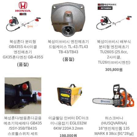
북성혼다 분리형
북성미쓰비시 엔진예초기
북성미쓰비시 배부식
GB435S 4사이클
드럼케이스 TL-43 /TL43
분리형 엔진예초기
엔진예초기
TB-43/TB43
TU260S (25.6cc,
GX35혼다엔진 GB-435S
2사이클,
(품절)
TU26미쓰비시엔진)
(품절)
305,800원
북성혼다/쌍용혼다공용
이글웰딩 인버터 DC아크
허스크바나
예초기악세레다 GB435
미니용접기 EGL032M
(HUSQVARNA)
/SSY-35B/TB43S
6KW 220A 3.2mm
16"엔진체인톱 135
스로틀스위치 세트
MARK Ⅱ 38cc [91*28날]
198,000원