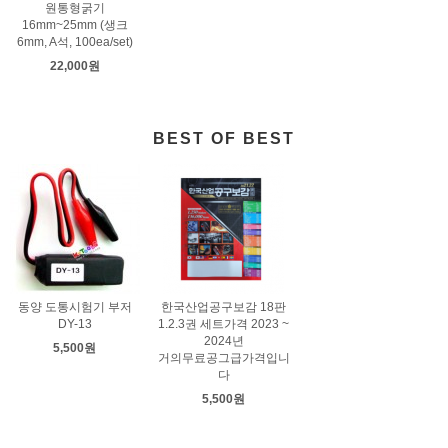
원통형굵기
16mm~25mm (생크
6mm, A석, 100ea/set)
22,000원
BEST OF BEST
동양 도통시험기 부저
한국산업공구보감 18판
DY-13
1.2.3권 세트가격 2023 ~
2024년
5,500원
거의무료공그급가격입니
다
5,500원