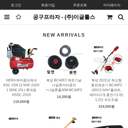
로그인
회원가입
주문조회
마이페이지
공구프라자 - (주)이글툴스
NEW ARRIVALS
HERA 에어콤프레셔
북성 BC40F2 예초기날
북성 2022년 최신형
KAC-25N (2.5HP, 220V
나일론커터뭉치
충전예초기 BC40F3
1.5KW, 25L) 휴대용
+나일론줄30M BC40F3
(40V,5.0Ah*풀세트,
HSSC-2525
배터리1개,충전기1개)
14,300원
1,2단 속도조절
110,000원
324,500원