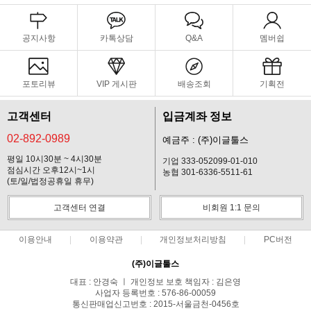
공지사항
카톡상담
Q&A
멤버쉽
포토리뷰
VIP 게시판
배송조회
기획전
고객센터
입금계좌 정보
02-892-0989
예금주 : (주)이글툴스
평일 10시30분 ~ 4시30분
기업 333-052099-01-010
점심시간 오후12시~1시
농협 301-6336-5511-61
(토/일/법정공휴일 휴무)
고객센터 연결
비회원 1:1 문의
이용안내
이용약관
개인정보처리방침
PC버전
(주)이글툴스
대표 : 안경숙 ㅣ 개인정보 보호 책임자 : 김은영
사업자 등록번호 : 576-86-00059
통신판매업신고번호 : 2015-서울금천-0456호