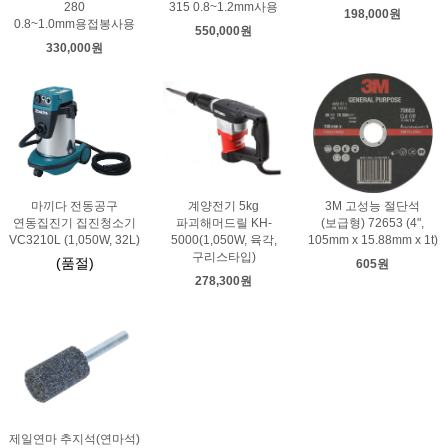
280
315 0.8~1.2mm사용
198,000원
0.8~1.0mm용접봉사용
550,000원
330,000원
마끼다 전동공구
계양전기 5kg
3M 고성능 절단석
연동집진기 집진청소기
파괴해머드릴 KH-
(보급형) 72653 (4",
VC3210L (1,050W, 32L)
5000(1,050W, 육각,
105mm x 15.88mm x 1t)
구리스타입)
(품절)
605원
278,300원
제일연마 추지석(연마석)