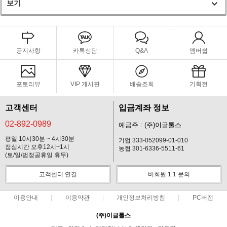
보기
공지사항
카톡상담
Q&A
멤버쉽
포토리뷰
VIP 게시판
배송조회
기획전
고객센터
입금계좌 정보
02-892-0989
예금주 : (주)이글툴스
평일 10시30분 ~ 4시30분
기업 333-052099-01-010
점심시간 오후12시~1시
농협 301-6336-5511-61
(토/일/법정공휴일 휴무)
고객센터 연결
비회원 1:1 문의
이용안내
이용약관
개인정보처리방침
PC버전
(주)이글툴스