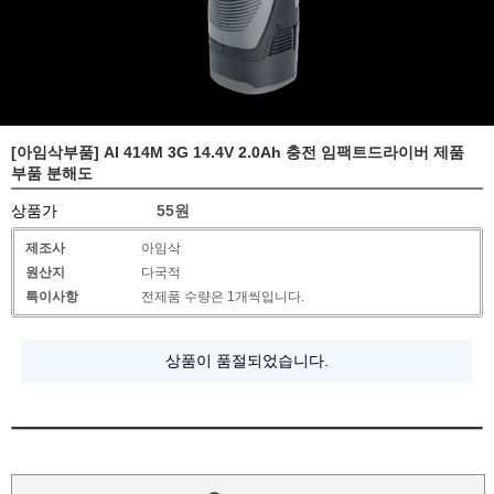
[아임삭부품] AI 414M 3G 14.4V 2.0Ah 충전 임팩트드라이버 제품
부품 분해도
상품가
55원
제조사
아임삭
원산지
다국적
특이사항
전제품 수량은 1개씩입니다.
상품이 품절되었습니다.