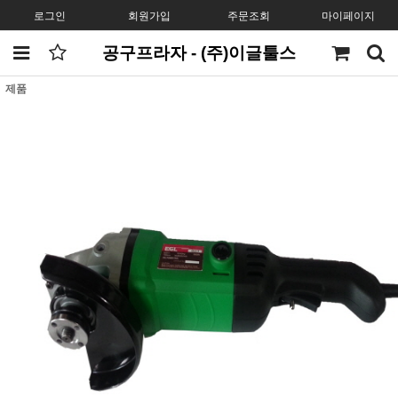
로그인
회원가입
주문조회
마이페이지
공구프라자 - (주)이글툴스
제품