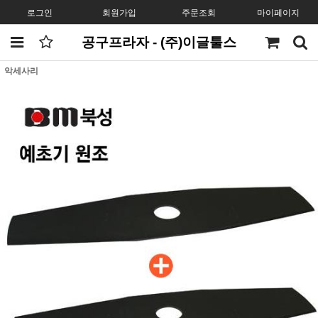
로그인
회원가입
주문조회
마이페이지
공구프라자 - (주)이글툴스
악세사리