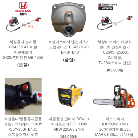
북성혼다 분리형
북성미쓰비시 엔진예초기
북성미쓰비시 배부식
GB435S 4사이클
드럼케이스 TL-43 /TL43
분리형 엔진예초기
엔진예초기
TB-43/TB43
TU260S (25.6cc,
GX35혼다엔진 GB-435S
2사이클,
(품절)
TU26미쓰비시엔진)
(품절)
305,800원
북성혼다/쌍용혼다공용
이글웰딩 인버터 DC아크
허스크바나
예초기악세레다 GB435
미니용접기 EGL032M
(HUSQVARNA)
/SSY-35B/TB43S
6KW 220A 3.2mm
16"엔진체인톱 135
스로틀스위치 세트
MARK Ⅱ 38cc [91*28날]
198,000원