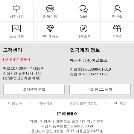
공지사항
카톡상담
Q&A
멤버쉽
포토리뷰
VIP 게시판
배송조회
기획전
고객센터
입금계좌 정보
02-892-0989
예금주 : (주)이글툴스
평일 10시30분 ~ 4시30분
기업 333-052099-01-010
점심시간 오후12시~1시
농협 301-6336-5511-61
(토/일/법정공휴일 휴무)
고객센터 연결
비회원 1:1 문의
이용안내
이용약관
개인정보처리방침
PC버전
(주)이글툴스
대표 : 안경숙 ㅣ 개인정보 보호 책임자 : 김은영
사업자 등록번호 : 576-86-00059
통신판매업신고번호 : 2015-서울금천-0456호