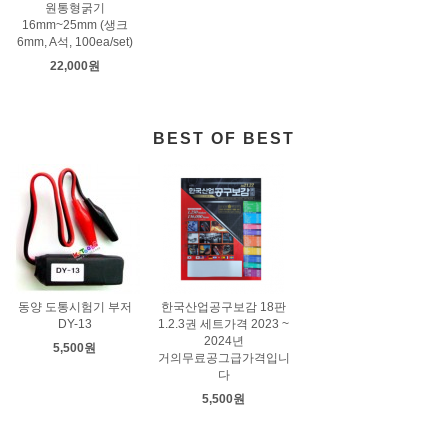
원통형굵기
16mm~25mm (생크
6mm, A석, 100ea/set)
22,000원
BEST OF BEST
동양 도통시험기 부저
한국산업공구보감 18판
DY-13
1.2.3권 세트가격 2023 ~
2024년
5,500원
거의무료공그급가격입니
다
5,500원