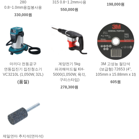
280
315 0.8~1.2mm사용
198,000원
0.8~1.0mm용접봉사용
550,000원
330,000원
마끼다 전동공구
계양전기 5kg
3M 고성능 절단석
연동집진기 집진청소기
파괴해머드릴 KH-
(보급형) 72653 (4",
VC3210L (1,050W, 32L)
5000(1,050W, 육각,
105mm x 15.88mm x 1t)
구리스타입)
(품절)
605원
278,300원
제일연마 추지석(연마석)