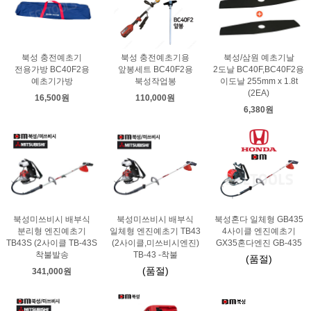
북성 충전예초기
북성 충전예초기용
북성/삼원 예초기날
전용가방 BC40F2용
앞봉세트 BC40F2용
2도날 BC40F,BC40F2용
예초기가방
북성작업봉
이도날 255mm x 1.8t
(2EA)
16,500원
110,000원
6,380원
북성미쓰비시 배부식
북성미쓰비시 배부식
북성혼다 일체형 GB435
분리형 엔진예초기
일체형 엔진예초기 TB43
4사이클 엔진예초기
TB43S (2사이클 TB-43S
(2사이클,미쓰비시엔진)
GX35혼다엔진 GB-435
착불발송
TB-43 -착불
(품절)
(품절)
341,000원