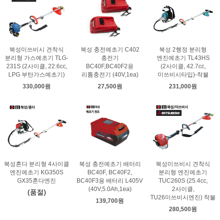
북성미쓰비시 견착식
북성 충전예초기 C402
북성 2행정 분리형
분리형 가스예초기 TLG-
충전기
엔진예초기 TL43HS
231S (2사이클, 22.6cc,
BC40F,BC40F2용
(2사이클, 42.7cc,
LPG 부탄가스예초기)
리튬충전기 (40V,1ea)
미쓰비시타입)-착불
330,000원
27,500원
231,000원
북성혼다 분리형 4사이클
북성 충전예초기 배터리
북성미쓰비시 견착식
엔진예초기 KG350S
BC40F, BC40F2,
분리형 엔진예초기
GX35혼다엔진
BC40F3용 배터리 L405V
TUC260S (25.4cc,
(40V,5.0Ah,1ea)
2사이클,
(품절)
TU26미쓰비시엔진) 착불
139,700원
280,500원