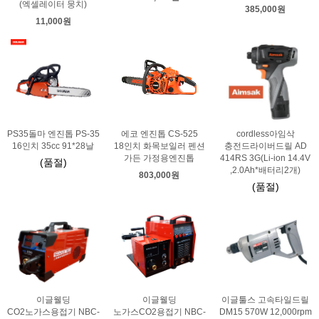
(엑셀레이터 뭉치)
385,000원
11,000원
PS35돌마 엔진톱 PS-35
에코 엔진톱 CS-525
cordless아임삭
16인치 35cc 91*28날
18인치 화목보일러 펜션
충전드라이버드릴 AD
가든 가정용엔진톱
414RS 3G(Li-ion 14.4V
(품절)
,2.0Ah*배터리2개)
803,000원
(품절)
이글웰딩
이글웰딩
이글툴스 고속타일드릴
CO2노가스용접기 NBC-
노가스CO2용접기 NBC-
DM15 570W 12,000rpm