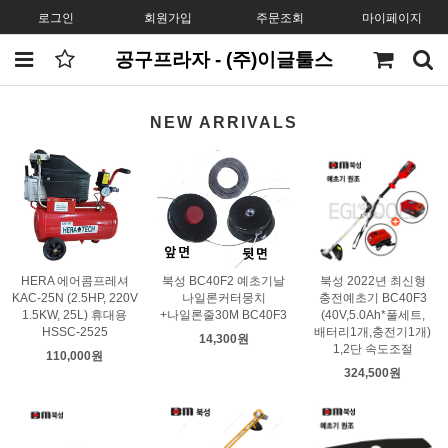
로그인
회원가입
주문조회
마이페이지
공구프라자 - (주)이글툴스
NEW ARRIVALS
HERA 에어콤프레셔
북성 BC40F2 예초기날
북성 2022년 최신형
KAC-25N (2.5HP, 220V
나일론커터뭉치
충전예초기 BC40F3
1.5KW, 25L) 휴대용
+나일론줄30M BC40F3
(40V,5.0Ah*풀세트,
HSSC-2525
배터리1개,충전기1개)
14,300원
1,2단 속도조절
110,000원
324,500원