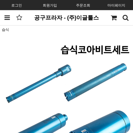
로그인
회원가입
주문조회
마이페이지
공구프라자 - (주)이글툴스
습식