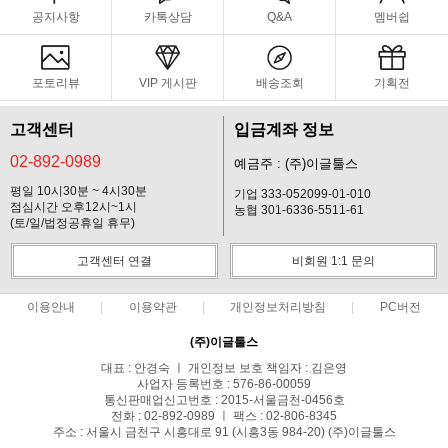
공지사항
카톡상담
Q&A
멤버쉽
포토리뷰
VIP 게시판
배송조회
기획전
고객센터
입금계좌 정보
02-892-0989
예금주 : (주)이글툴스
평일 10시30분 ~ 4시30분
기업 333-052099-01-010
점심시간 오후12시~1시
농협 301-6336-5511-61
(토/일/법정공휴일 휴무)
고객센터 연결
비회원 1:1 문의
이용안내
이용약관
개인정보처리방침
PC버전
(주)이글툴스
대표 : 안경숙 ㅣ 개인정보 보호 책임자 : 김은영
사업자 등록번호 : 576-86-00059
통신판매업신고번호 : 2015-서울금천-0456호
전화 : 02-892-0989 ㅣ 팩스 : 02-806-8345
주소 : 서울시 금천구 시흥대로 91 (시흥3동 984-20) (주)이글툴스