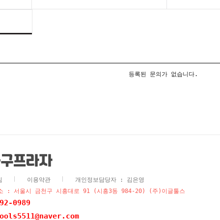
등록된 문의가 없습니다.
침
이용약관
개인정보담당자 : 김은영
 : 서울시 금천구 시흥대로 91 (시흥3동 984-20) (주)이글툴스
92-0989
ools5511@naver.com