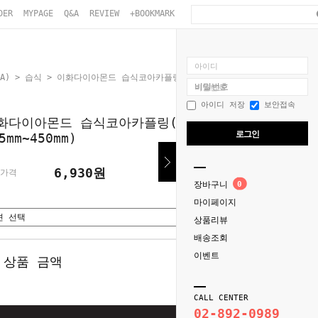
DER
MYPAGE
Q&A
REVIEW
+BOOKMARK
아이디
A)
>
습식
> 이화다이아몬드 습식코아카플링(헤드) 1"~18"(25mm~450mm)
비밀번호
아이디 저장
보안접속
화다이아몬드 습식코아카플링(헤드) 1"~18"
로그인
5mm~450mm)
6,930원
가격
장바구니
0
마이페이지
상품리뷰
배송조회
이벤트
 상품 금액
0
원
CALL CENTER
02-892-0989