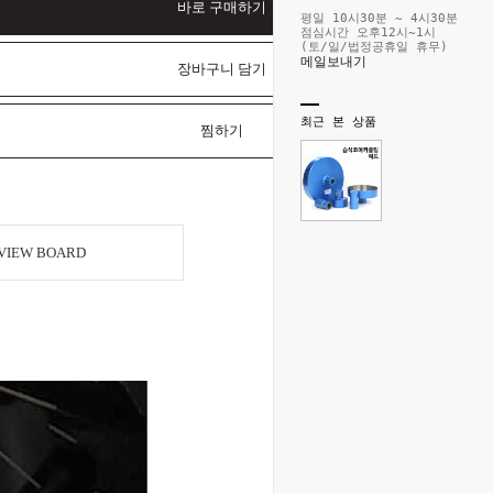
바로 구매하기
평일 10시30분 ~ 4시30분
점심시간 오후12시~1시
(토/일/법정공휴일 휴무)
메일보내기
장바구니 담기
최근 본 상품
찜하기
VIEW BOARD