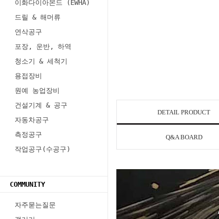
이화다이아몬드 (EWHA)
드릴 & 해머류
연삭공구
포장, 운반, 하역
청소기 & 세척기
용접장비
원예 농업장비
건설기계 & 공구
DETAIL PRODUCT
자동차공구
측정공구
Q&A BOARD
작업공구(수공구)
COMMUNITY
자주묻는질문