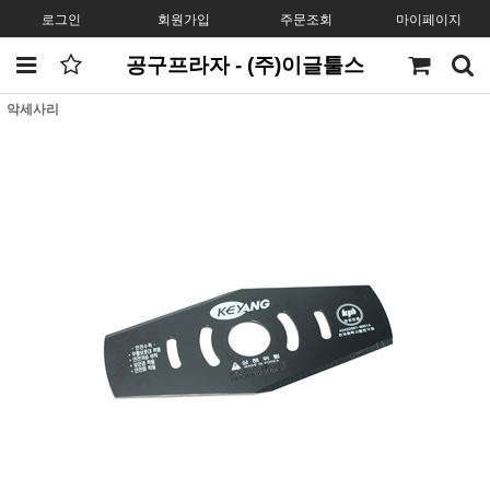
로그인
회원가입
주문조회
마이페이지
공구프라자 - (주)이글툴스
악세사리