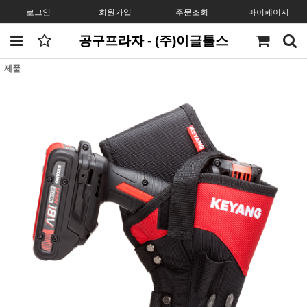
로그인
회원가입
주문조회
마이페이지
공구프라자 - (주)이글툴스
제품