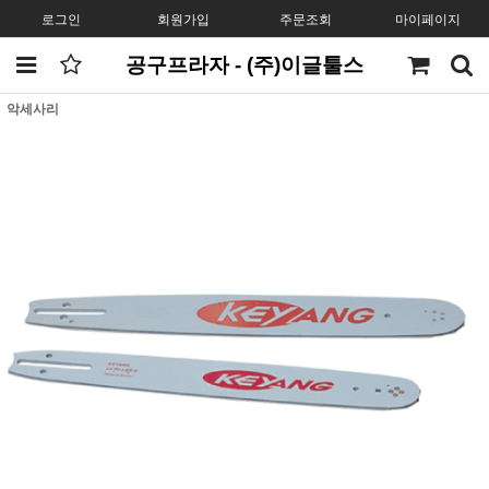
로그인
회원가입
주문조회
마이페이지
공구프라자 - (주)이글툴스
악세사리