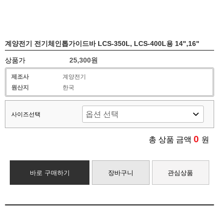
계양전기 전기체인톱가이드바 LCS-350L, LCS-400L용 14",16"
상품가
25,300원
제조사
계양전기
원산지
한국
사이즈선택
0
총 상품 금액
원
바로 구매하기
장바구니
관심상품