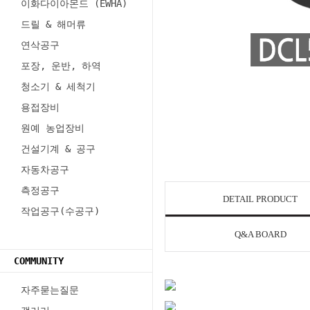
이화다이아몬드 (EWHA)
드릴 & 해머류
연삭공구
포장, 운반, 하역
청소기 & 세척기
용접장비
원예 농업장비
건설기계 & 공구
자동차공구
측정공구
DETAIL PRODUCT
작업공구(수공구)
Q&A BOARD
COMMUNITY
자주묻는질문