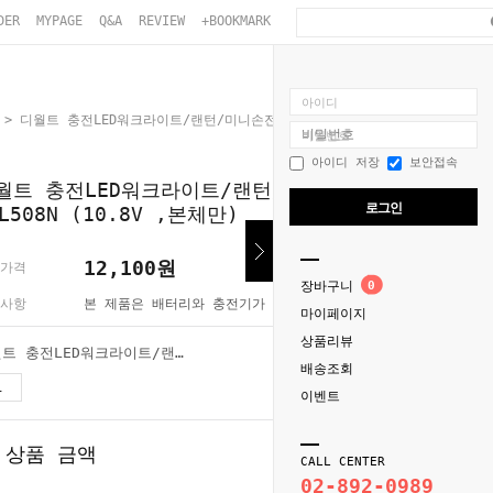
DER
MYPAGE
Q&A
REVIEW
+BOOKMARK
아이디
> 디월트 충전LED워크라이트/랜턴/미니손전등 DCL508N (10.8V ,본체만)
비밀번호
아이디 저장
보안접속
월트 충전LED워크라이트/랜턴/미니손전등
로그인
CL508N (10.8V ,본체만)
12,100
원
가격
장바구니
0
사항
본 제품은 배터리와 충전기가 없는 본체 단품입니다.
마이페이지
상품리뷰
디월트 충전LED워크라이트/랜턴/미니손전등 DCL508N (10.8V ,본체만)
배송조회
12,100
원
이벤트
 상품 금액
12,100
원
CALL CENTER
02-892-0989