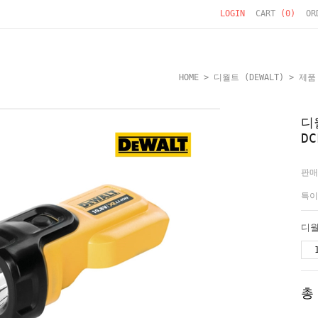
LOGIN
CART
(
0
)
OR
HOME
>
디월트 (DEWALT)
>
제품
디
D
판매
특이
총