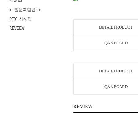
갤러리
◈ 질문과답변 ◈
DIY 사례집
DETAIL PRODUCT
REVIEW
Q&A BOARD
DETAIL PRODUCT
Q&A BOARD
REVIEW