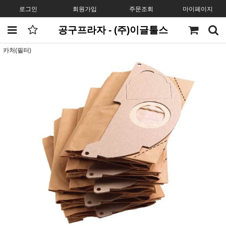
로그인
회원가입
주문조회
마이페이지
공구프라자 - (주)이글툴스
카처(필터)