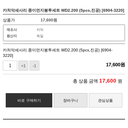
카처악세사리 종이먼지봉투세트 WD2.200 (5pcs,진공) [6904-3220]
상품가
17,600
원
제조사
카처
원산지
독일
카처악세사리 종이먼지봉투세트 WD2.200 (5pcs,진공) [6904-
3220]
17,600
원
+1
-1
17,600
총 상품 금액
원
바로 구매하기
장바구니
관심상품