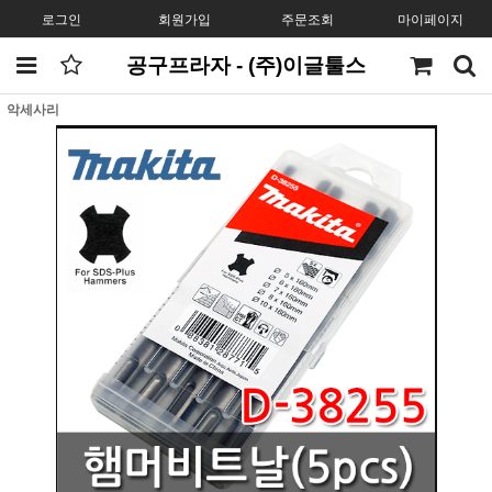
로그인
회원가입
주문조회
마이페이지
공구프라자 - (주)이글툴스
악세사리