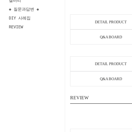
갤러리
◈ 질문과답변 ◈
DIY 사례집
DETAIL PRODUCT
REVIEW
Q&A BOARD
DETAIL PRODUCT
Q&A BOARD
REVIEW