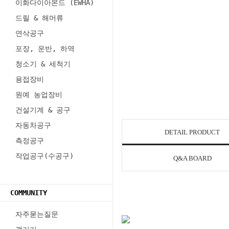
이화다이아몬드 (EWHA)
드릴 & 해머류
연삭공구
포장, 운반, 하역
청소기 & 세척기
용접장비
원예 농업장비
건설기계 & 공구
자동차공구
DETAIL PRODUCT
측정공구
작업공구(수공구)
Q&A BOARD
COMMUNITY
자주묻는질문