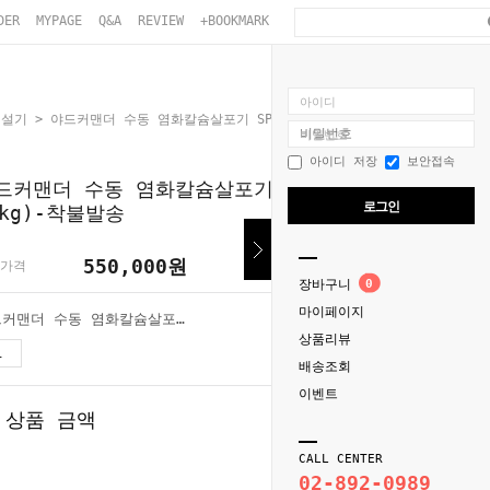
DER
MYPAGE
Q&A
REVIEW
+BOOKMARK
아이디
제설기
> 야드커맨더 수동 염화칼슘살포기 SP-31520 (용량 56kg)-착불발송
비밀번호
아이디 저장
보안접속
드커맨더 수동 염화칼슘살포기 SP-31520 (용량
로그인
6kg)-착불발송
550,000
원
가격
장바구니
0
마이페이지
야드커맨더 수동 염화칼슘살포기 SP-31520 (용량 56kg)-착불발송
상품리뷰
550,000
원
배송조회
이벤트
 상품 금액
550,000
원
CALL CENTER
02-892-0989