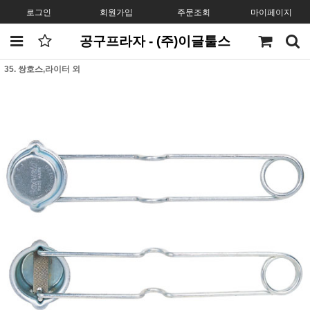
로그인
회원가입
주문조회
마이페이지
공구프라자 - (주)이글툴스
35. 쌍호스,라이터 외