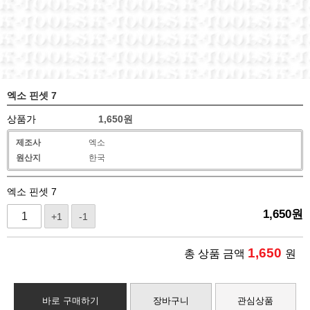
엑소 핀셋 7
상품가
1,650
원
제조사
엑소
원산지
한국
엑소 핀셋 7
1,650
원
+1
-1
1,650
총 상품 금액
원
바로 구매하기
장바구니
관심상품