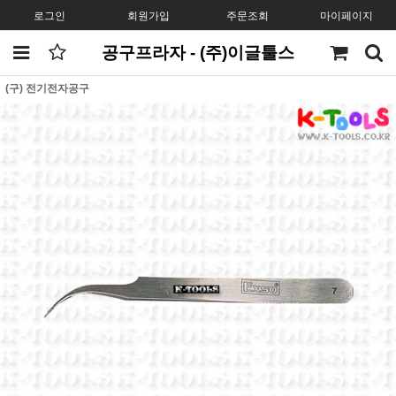
로그인
회원가입
주문조회
마이페이지
공구프라자 - (주)이글툴스
(구) 전기전자공구