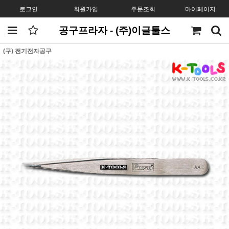
로그인
회원가입
주문조회
마이페이지
공구프라자 - (주)이글툴스
(구) 전기전자공구