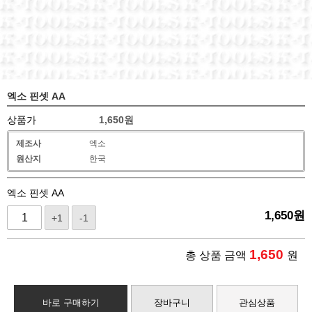
엑소 핀셋 AA
상품가
1,650
원
제조사
엑소
원산지
한국
엑소 핀셋 AA
1,650
원
+1
-1
1,650
총 상품 금액
원
바로 구매하기
장바구니
관심상품