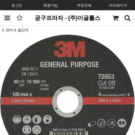
로그인
회원가입
주문조회
마이페이지
공구프라자 - (주)이글툴스
2. 연마 & 절단석