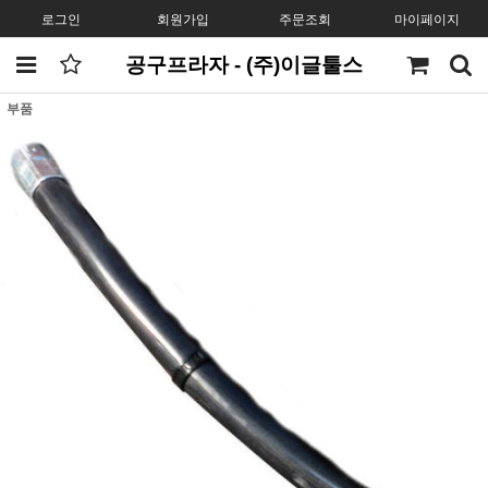
로그인
회원가입
주문조회
마이페이지
공구프라자 - (주)이글툴스
부품