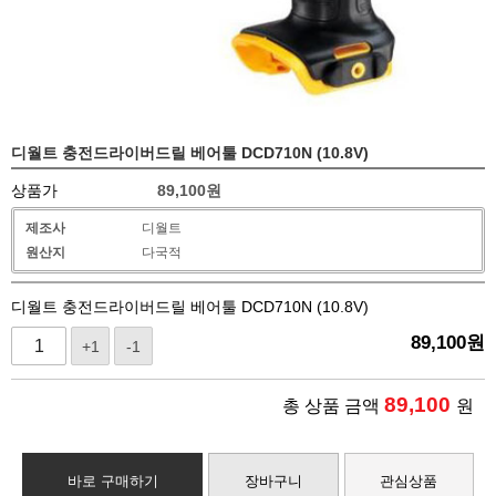
디월트 충전드라이버드릴 베어툴 DCD710N (10.8V)
상품가
89,100
원
제조사
디월트
원산지
다국적
디월트 충전드라이버드릴 베어툴 DCD710N (10.8V)
89,100
원
+1
-1
89,100
총 상품 금액
원
바로 구매하기
장바구니
관심상품