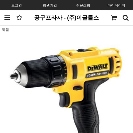
로그인
회원가입
주문조회
마이페이지
공구프라자 - (주)이글툴스
제품