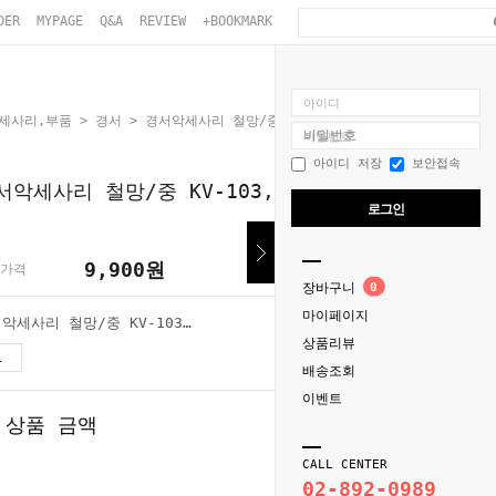
DER
MYPAGE
Q&A
REVIEW
+BOOKMARK
아이디
악세사리,부품
>
경서
> 경서악세사리 철망/중 KV-103,KV-500N,SC-103W용
비밀번호
아이디 저장
보안접속
서악세사리 철망/중 KV-103,KV-500N,SC-103W
로그인
9,900
원
가격
장바구니
0
마이페이지
경서악세사리 철망/중 KV-103,KV-500N,SC-103W용
상품리뷰
9,900
원
배송조회
이벤트
 상품 금액
9,900
원
CALL CENTER
02-892-0989