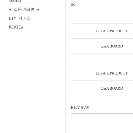
갤러리
◈ 질문과답변 ◈
DIY 사례집
REVIEW
DETAIL PRODUCT
Q&A BOARD
DETAIL PRODUCT
Q&A BOARD
REVIEW