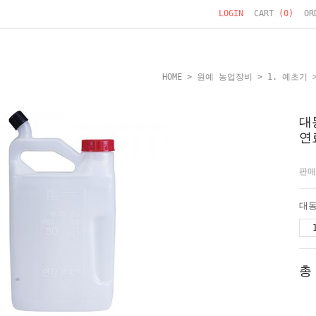
LOGIN
CART
(
0
)
OR
HOME
>
원예 농업장비
>
1. 예초기
대
연
판매
총