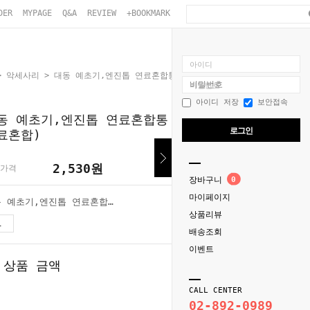
DER
MYPAGE
Q&A
REVIEW
+BOOKMARK
아이디
>
악세사리
> 대동 예초기,엔진톱 연료혼합통 2.0L (2사이클엔진연료혼합)
비밀번호
아이디 저장
보안접속
동 예초기,엔진톱 연료혼합통 2.0L (2사이클엔진
로그인
료혼합)
2,530
원
가격
장바구니
0
마이페이지
대동 예초기,엔진톱 연료혼합통 2.0L (2사이클엔진연료혼합)
상품리뷰
2,530
원
배송조회
이벤트
 상품 금액
2,530
원
CALL CENTER
02-892-0989