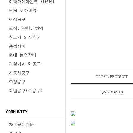
이화다이아몬드 (EWHA)
드릴 & 해머류
연삭공구
포장, 운반, 하역
청소기 & 세척기
용접장비
원예 농업장비
건설기계 & 공구
자동차공구
DETAIL PRODUCT
측정공구
작업공구(수공구)
Q&A BOARD
COMMUNITY
자주묻는질문