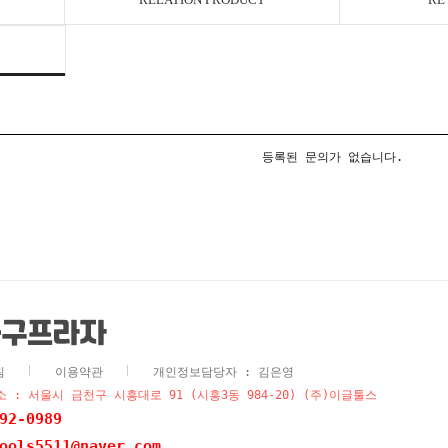
등록된 문의가 없습니다.
침
이용약관
개인정보담당자 : 김은영
 : 서울시 금천구 시흥대로 91 (시흥3동 984-20) (주)이글툴스
92-0989
ools5511@naver.com