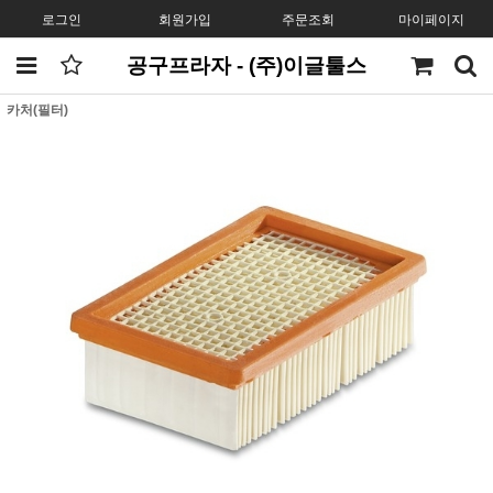
로그인
회원가입
주문조회
마이페이지
공구프라자 - (주)이글툴스
카처(필터)