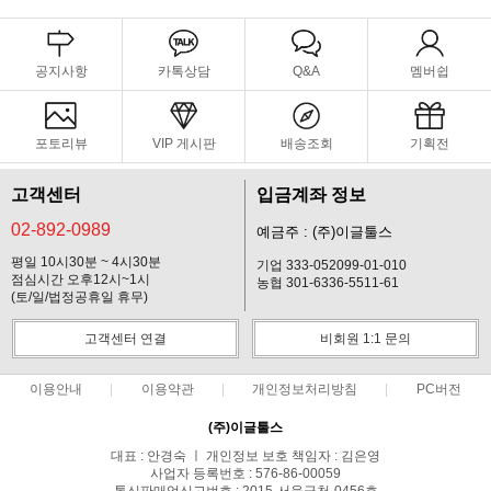
공지사항
카톡상담
Q&A
멤버쉽
포토리뷰
VIP 게시판
배송조회
기획전
고객센터
입금계좌 정보
02-892-0989
예금주 : (주)이글툴스
평일 10시30분 ~ 4시30분
기업 333-052099-01-010
점심시간 오후12시~1시
농협 301-6336-5511-61
(토/일/법정공휴일 휴무)
고객센터 연결
비회원 1:1 문의
이용안내
이용약관
개인정보처리방침
PC버전
(주)이글툴스
대표 : 안경숙 ㅣ 개인정보 보호 책임자 : 김은영
사업자 등록번호 : 576-86-00059
통신판매업신고번호 : 2015-서울금천-0456호