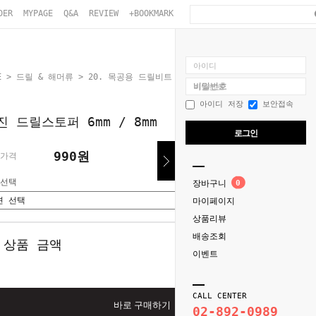
DER
MYPAGE
Q&A
REVIEW
+BOOKMARK
아이디
E
>
드릴 & 해머류
>
20. 목공용 드릴비트
> 우진 드릴스토퍼 6mm / 8mm
비밀번호
아이디 저장
보안접속
진 드릴스토퍼 6mm / 8mm
로그인
990원
가격
선택
장바구니
0
마이페이지
상품리뷰
배송조회
 상품 금액
0
원
이벤트
CALL CENTER
바로 구매하기
02-892-0989