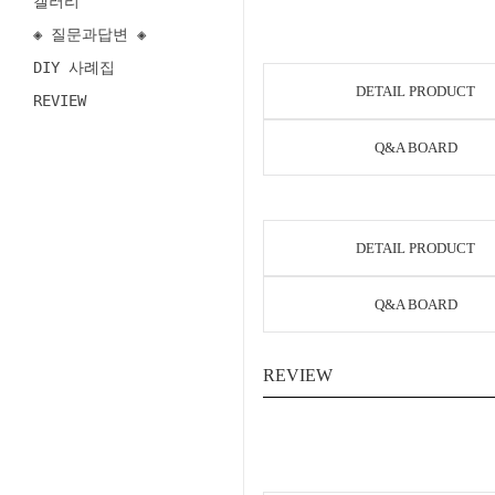
갤러리
◈ 질문과답변 ◈
DIY 사례집
DETAIL PRODUCT
REVIEW
Q&A BOARD
DETAIL PRODUCT
Q&A BOARD
REVIEW