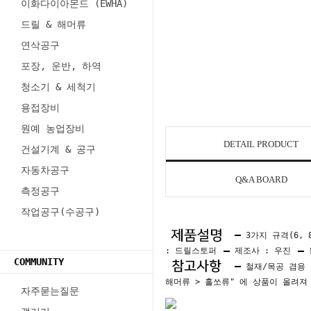
이화다이아몬드 (EWHA)
드릴 & 해머류
연삭공구
포장, 운반, 하역
청소기 & 세척기
용접장비
원예 농업장비
DETAIL PRODUCT
건설기계 & 공구
자동차공구
Q&A BOARD
측정공구
작업공구(수공구)
3가지 규격(6, 
: 드릴스토퍼
제조사 : 우진
COMMUNITY
철재/목공 겸용 
해머류 > 홀쏘류" 에 상품이 올려
자주묻는질문