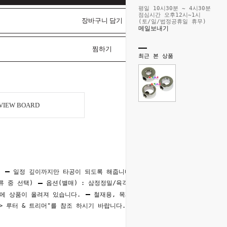
평일 10시30분 ~ 4시30분
점심시간 오후12시~1시
장바구니 담기
(토/일/법정공휴일 휴무)
메일보내기
찜하기
최근 본 상품
VIEW BOARD
용
일정 깊이까지만 타공이 되도록 해줍니다.
제품명
류 중 선택)
옵션(별매) : 삼정정밀/육각L-렌치(A품) 2.5mm
"에 상품이 올려져 있습니다.
철재용, 목재용 홀쏘는 상품분류 "드릴 &
 루터 & 트리머"를 참조 하시기 바랍니다.