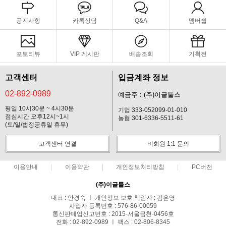
공지사항
카톡상담
Q&A
멤버쉽
포토리뷰
VIP 게시판
배송조회
기획전
고객센터
입금계좌 정보
02-892-0989
예금주 : (주)이글툴스
평일 10시30분 ~ 4시30분
기업 333-052099-01-010
점심시간 오후12시~1시
농협 301-6336-5511-61
(토/일/법정공휴일 휴무)
고객센터 연결
비회원 1:1 문의
이용안내
이용약관
개인정보처리방침
PC버전
(주)이글툴스
대표 : 안경숙 ㅣ 개인정보 보호 책임자 : 김은영
사업자 등록번호 : 576-86-00059
통신판매업신고번호 : 2015-서울금천-0456호
전화 : 02-892-0989 ㅣ 팩스 : 02-806-8345