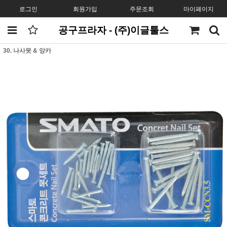
로그인
회원가입
주문조회
마이페이지
공구프라자 - (주)이글툴스
30. 나사못 & 앙카