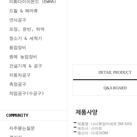
이화다이아몬드 (EWHA)
드릴 & 해머류
연삭공구
포장, 운반, 하역
청소기 & 세척기
용접장비
원예 농업장비
건설기계 & 공구
DETAIL PRODUCT
자동차공구
측정공구
Q&A BOARD
작업공구(수공구)
COMMUNITY
제품명 : 나사못앙카세트 SM-SAS
자주묻는질문
제조사 : 스마토
원산지 : 다국적OM