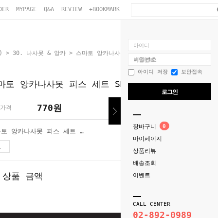
DER
MYPAGE
Q&A
REVIEW
+BOOKMARK
아이디
)
>
30. 나사못 & 앙카
> 스마토 앙카나사못 피스 세트 SM-SAS (56pcs)
비밀번호
아이디 저장
보안접속
마토 앙카나사못 피스 세트 SM-SAS (56pcs)
로그인
770
원
가격
장바구니
0
스마토 앙카나사못 피스 세트 SM-SAS (56pcs)
마이페이지
770
원
상품리뷰
배송조회
 상품 금액
770
이벤트
원
CALL CENTER
02-892-0989