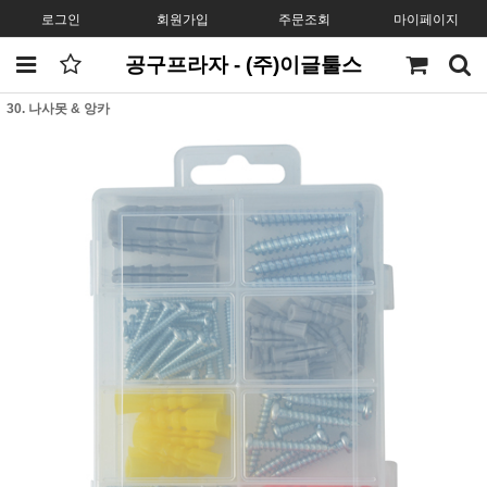
로그인
회원가입
주문조회
마이페이지
공구프라자 - (주)이글툴스
30. 나사못 & 앙카