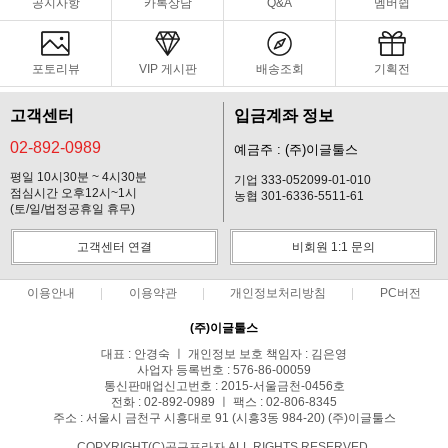
공지사항
카톡상담
Q&A
멤버쉽
포토리뷰
VIP 게시판
배송조회
기획전
고객센터
입금계좌 정보
02-892-0989
예금주 : (주)이글툴스
평일 10시30분 ~ 4시30분
기업 333-052099-01-010
점심시간 오후12시~1시
농협 301-6336-5511-61
(토/일/법정공휴일 휴무)
고객센터 연결
비회원 1:1 문의
이용안내
이용약관
개인정보처리방침
PC버전
(주)이글툴스
대표 : 안경숙 ㅣ 개인정보 보호 책임자 : 김은영
사업자 등록번호 : 576-86-00059
통신판매업신고번호 : 2015-서울금천-0456호
전화 : 02-892-0989 ㅣ 팩스 : 02-806-8345
주소 : 서울시 금천구 시흥대로 91 (시흥3동 984-20) (주)이글툴스
COPYRIGHT(C)공구프라자 ALL RIGHTS RESERVED.