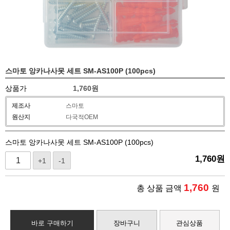
스마토 앙카나사못 세트 SM-AS100P (100pcs)
상품가
1,760
원
제조사
스마토
원산지
다국적OEM
스마토 앙카나사못 세트 SM-AS100P (100pcs)
1,760
원
+1
-1
1,760
총 상품 금액
원
바로 구매하기
장바구니
관심상품