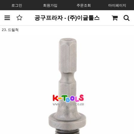
로그인
회원가입
주문조회
마이페이지
공구프라자 - (주)이글툴스
23. 드릴척