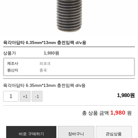
육각아답타 6.35mm*13mm 충전임팩 d/v용
상품가
1,980
원
제조사
피코크
원산지
중국
육각아답타 6.35mm*13mm 충전임팩 d/v용
1,980
원
+1
-1
1,980
총 상품 금액
원
바로 구매하기
장바구니
관심상품