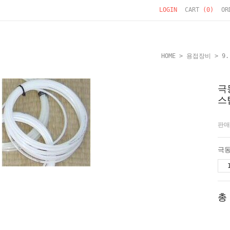
LOGIN
CART
(
0
)
OR
HOME
>
용접장비
>
9
극
스
판매
총