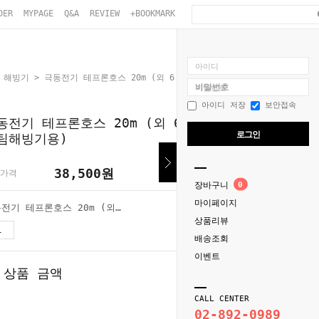
DER
MYPAGE
Q&A
REVIEW
+BOOKMARK
아이디
. 해빙기
> 극동전기 테프론호스 20m (외 6￠x 내 4￠, 자동스팀해빙기용)
비밀번호
아이디 저장
보안접속
동전기 테프론호스 20m (외 6￠x 내 4￠, 자동
로그인
팀해빙기용)
38,500
원
가격
장바구니
0
마이페이지
극동전기 테프론호스 20m (외 6￠x 내 4￠, 자동스팀해빙기용)
상품리뷰
38,500
원
배송조회
이벤트
 상품 금액
38,500
원
CALL CENTER
02-892-0989