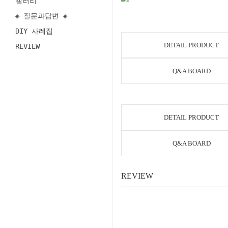
갤러리
◈ 질문과답변 ◈
DIY 사례집
DETAIL PRODUCT
REVIEW
Q&A BOARD
DETAIL PRODUCT
Q&A BOARD
REVIEW