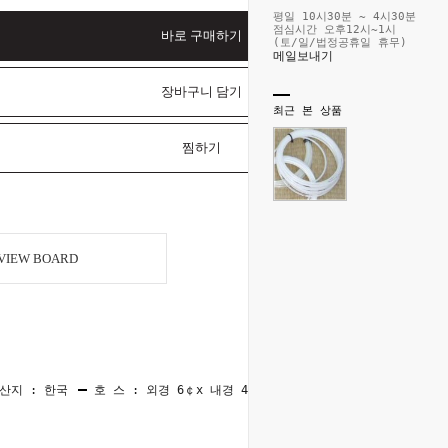
평일 10시30분 ~ 4시30분
점심시간 오후12시~1시
바로 구매하기
(토/일/법정공휴일 휴무)
메일보내기
장바구니 담기
최근 본 상품
찜하기
VIEW BOARD
산지 : 한국
호 스 : 외경 6￠x 내경 4￠x 길이 20m
호스재질 :