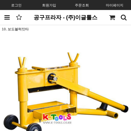
로그인
회원가입
주문조회
마이페이지
공구프라자 - (주)이글툴스
10. 보도블럭캇타