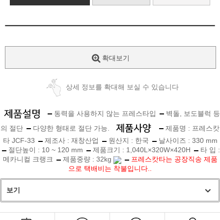
확대보기
상세 정보를 확대해 보실 수 있습니다
동력을 사용하지 않는 프레스타입
벽돌, 보도블럭 등
의 절단
다양한 형태로 절단 가능.
제품명 : 프레스캇
타 JCF-33
제조사 : 재창산업
원산지 : 한국
날사이즈 : 330 mm
절단높이 : 10 ~ 120 mm
제품크기 : 1,040L×320W×420H
타 입 :
메카니컬 크랭크
제품중량 : 32kg
프레스캇타는 공장직송 제품
으로 택배비는 착불입니다..
보기