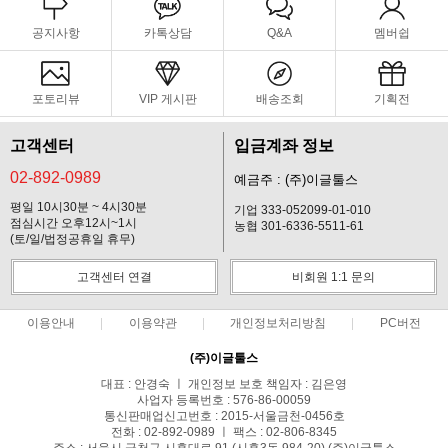
공지사항
카톡상담
Q&A
멤버쉽
포토리뷰
VIP 게시판
배송조회
기획전
고객센터
입금계좌 정보
02-892-0989
예금주 : (주)이글툴스
평일 10시30분 ~ 4시30분
기업 333-052099-01-010
점심시간 오후12시~1시
농협 301-6336-5511-61
(토/일/법정공휴일 휴무)
고객센터 연결
비회원 1:1 문의
이용안내
이용약관
개인정보처리방침
PC버전
(주)이글툴스
대표 : 안경숙 ㅣ 개인정보 보호 책임자 : 김은영
사업자 등록번호 : 576-86-00059
통신판매업신고번호 : 2015-서울금천-0456호
전화 : 02-892-0989 ㅣ 팩스 : 02-806-8345