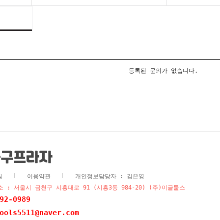
등록된 문의가 없습니다.
침
이용약관
개인정보담당자 : 김은영
 : 서울시 금천구 시흥대로 91 (시흥3동 984-20) (주)이글툴스
92-0989
ools5511@naver.com