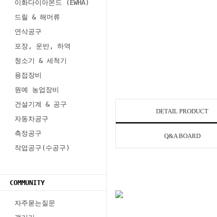
이화다이아몬드 (EWHA)
드릴 & 해머류
연삭공구
포장, 운반, 하역
청소기 & 세척기
용접장비
원예 농업장비
건설기계 & 공구
DETAIL PRODUCT
자동차공구
측정공구
Q&A BOARD
작업공구(수공구)
COMMUNITY
자주묻는질문