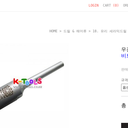
LOGIN
CART
(
0
)
OR
HOME
>
드릴 & 해머류
>
18. 유리 세라믹드릴
우
비
판매
규격
총