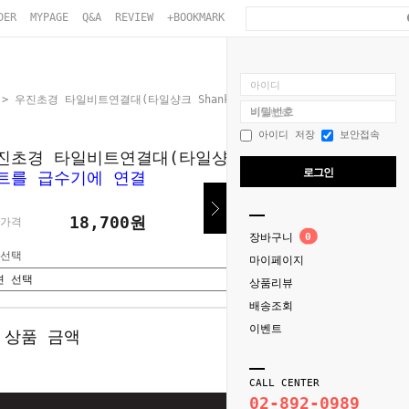
DER
MYPAGE
Q&A
REVIEW
+BOOKMARK
아이디
> 우진초경 타일비트연결대(타일샹크 Shank) -
타일비트를 급수기에 연결
비밀번호
아이디 저장
보안접속
진초경 타일비트연결대(타일샹크 Shank) -
타일
로그인
트를 급수기에 연결
18,700원
가격
장바구니
0
선택
마이페이지
상품리뷰
배송조회
이벤트
 상품 금액
0
원
CALL CENTER
02-892-0989