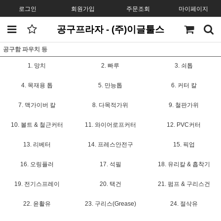
로그인
회원가입
주문조회
마이페이지
공구프라자 - (주)이글툴스
공구함 파우치 등
1. 망치
2. 빠루
3. 쇠톱
4. 목재용 톱
5. 만능톱
6. 커터 칼
7. 맥가이버 칼
8. 다목적가위
9. 철판가위
10. 볼트 & 철근커터
11. 와이어로프커터
12. PVC커터
13. 리베터
14. 프레스안전구
15. 픽업
16. 오링플러
17. 석필
18. 유리칼 & 흡착기
19. 전기스프레이
20. 택건
21. 펌프 & 구리스건
22. 윤활유
23. 구리스(Grease)
24. 절삭유