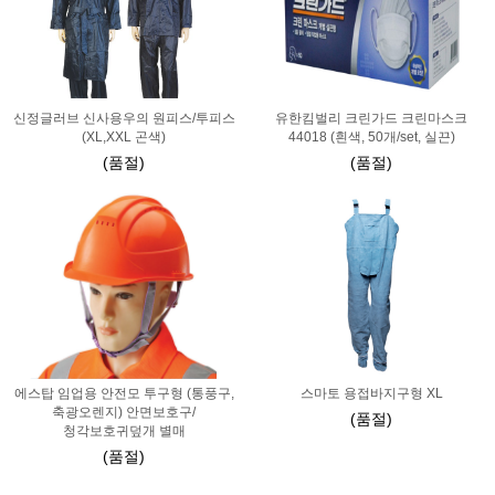
신정글러브 신사용우의 원피스/투피스
유한킴벌리 크린가드 크린마스크
(XL,XXL 곤색)
44018 (흰색, 50개/set, 실끈)
(품절)
(품절)
에스탑 임업용 안전모 투구형 (통풍구,
스마토 용접바지구형 XL
축광오렌지) 안면보호구/
(품절)
청각보호귀덮개 별매
(품절)