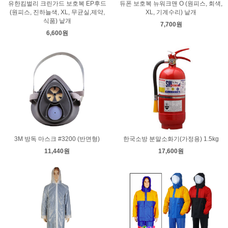
유한킴벌리 크린가드 보호복 EP후드
듀폰 보호복 뉴워크맨 O (원피스, 회색,
(원피스, 진하늘색, XL, 무균실,제약,
XL, 기계수리) 낱개
식품) 낱개
7,700원
6,600원
3M 방독 마스크 #3200 (반면형)
한국소방 분말소화기(가정용) 1.5kg
11,440원
17,600원