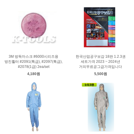
3M 방독마스크 #6000시리즈용
한국산업공구보감 18판 1.2.3권
방진휠터 #2091(특급), #2097(특급),
세트가격 2023 ~ 2024년
#2078(1급) 2ea/set
거의무료공그급가격입니다
4,180원
5,500원