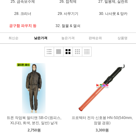
25. 금속보수제
26. 접착제
27. 밀봉제, 실란트
28. 크리너
29. 사무기기
30. 나사못 & 앙카
공구함 파우치 등
32. 철물 & 열쇠
최신순
낮은가격
높은가격
판매순위
상품명
듀폰 작업복 멀티맨 SB-O (원피스,
프로텍터 전자 신호봉 HN-50(540mm,
XL(대), 회색, 분진, 일반) 낱개
점멸 겸용)
2,750원
3,300원