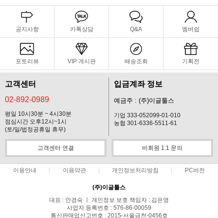
공지사항
카톡상담
Q&A
멤버쉽
포토리뷰
VIP 게시판
배송조회
기획전
고객센터
입금계좌 정보
02-892-0989
예금주 : (주)이글툴스
평일 10시30분 ~ 4시30분
기업 333-052099-01-010
점심시간 오후12시~1시
농협 301-6336-5511-61
(토/일/법정공휴일 휴무)
고객센터 연결
비회원 1:1 문의
이용안내
이용약관
개인정보처리방침
PC버전
(주)이글툴스
대표 : 안경숙 ㅣ 개인정보 보호 책임자 : 김은영
사업자 등록번호 : 576-86-00059
통신판매업신고번호 : 2015-서울금천-0456호